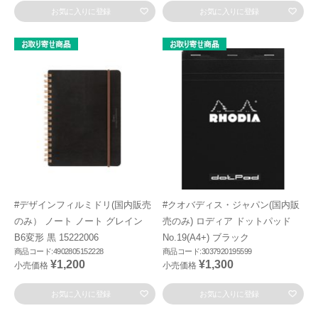
お気に入りに登録
お気に入りに登録
#デザインフィルミドリ(国内販売
#クオバディス・ジャパン(国内販
のみ） ノート ノート グレイン
売のみ) ロディア ドットパッド
B6変形 黒 15222006
No.19(A4+) ブラック
商品コード:4902805152228
商品コード:3037920195599
¥1,200
¥1,300
小売価格
小売価格
お気に入りに登録
お気に入りに登録