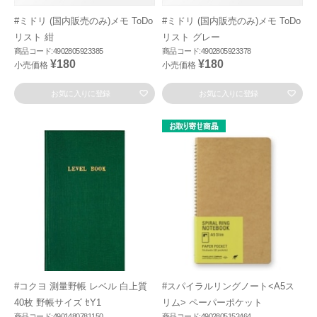
#ミドリ (国内販売のみ)メモ ToDo
#ミドリ (国内販売のみ)メモ ToDo
リスト 紺
リスト グレー
商品コード:4902805923385
商品コード:4902805923378
¥180
¥180
小売価格
小売価格
お気に入りに登録
お気に入りに登録
#コクヨ 測量野帳 レベル 白上質
#スパイラルリングノート<A5ス
40枚 野帳サイズ ｾY1
リム> ペーパーポケット
商品コード:4901480781150
商品コード:4902805152464