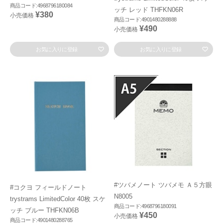
商品コード:4968796180084
ッチ レッド THFKN06R
¥380
小売価格
商品コード:4901480288888
¥490
小売価格
お気に入りに登録
お気に入りに登録
#ツバメノート ツバメモ Ａ５方眼
#コクヨ フィールドノート
N8005
trystrams LimitedColor 40枚 スケ
商品コード:4968796180091
ッチ ブルー THFKN06B
¥450
小売価格
商品コード:4901480288765