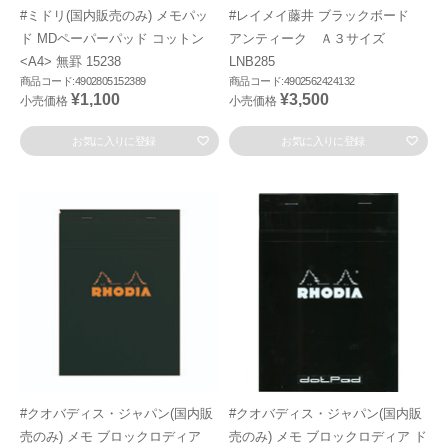
#ミドリ(国内販売のみ) メモパッ
#レイメイ藤井 ブラックボード
ド MDペーパーパッド コットン
アンティーク Ａ３サイズ
<A4> 無罫 15238
LNB285
商品コード:4902805152389
商品コード:4902562424132
¥1,100
¥3,500
小売価格
小売価格
お気に入りに登録
お気に入りに登録
#クオバディス・ジャパン(国内販
#クオバディス・ジャパン(国内販
売のみ) メモ ブロックロディア
売のみ) メモ ブロックロディア ド