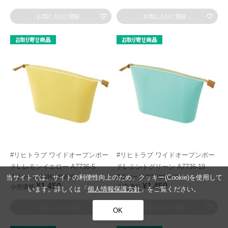
お気に入りに登録
お気に入りに登録
#リヒトラブ ワイドオープンポー
#リヒトラブ ワイドオープンポー
チL レモンイエロー A7736-5
チL ミントグリーン A7736-19
当サイトでは、サイトの利便性向上のため、クッキー(Cookie)を使用して
商品コード:4903419831615
商品コード:4903419831684
¥1,450
¥1,450
小売価格
小売価格
います。詳しくは「
個人情報保護方針
」をご覧ください。
お気に入りに登録
お気に入りに登録
OK