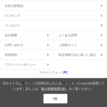
注目の新商品
ランキング
コンセプト
会社概要
よくある質問
お問い合わせ
ご利用ガイド
利用規約
特定商取引法に基づく表記
プライバシーポリシー
スマートフォン |
PC
当サイトでは、サイトの利便性向上のため、クッキー(Cookie)を使用して
COPYRIGHT(C)2018 MDS CO.,LTD. ALL RIGHTS RESERVED.
います。詳しくは「
個人情報保護方針
」をご覧ください。
OK