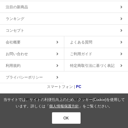
注目の新商品
ランキング
コンセプト
会社概要
よくある質問
お問い合わせ
ご利用ガイド
利用規約
特定商取引法に基づく表記
プライバシーポリシー
スマートフォン |
PC
当サイトでは、サイトの利便性向上のため、クッキー(Cookie)を使用して
COPYRIGHT(C)2018 MDS CO.,LTD. ALL RIGHTS RESERVED.
います。詳しくは「
個人情報保護方針
」をご覧ください。
OK