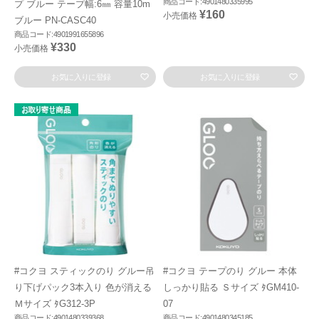
商品コード:4901480335995
プ ブルー テープ幅:6㎜ 容量10m
¥160
小売価格
ブルー PN-CASC40
商品コード:4901991655896
¥330
小売価格
お気に入りに登録
お気に入りに登録
#コクヨ スティックのり グルー吊
#コクヨ テープのり グルー 本体
り下げパック3本入り 色が消える
しっかり貼る Ｓサイズ ﾀGM410-
Ｍサイズ ﾀG312-3P
07
商品コード:4901480339368
商品コード:4901480345185