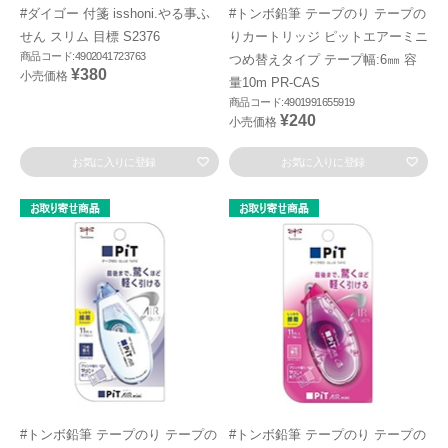
#ダイゴー 付箋 isshoni.やる事ふ
#トンボ鉛筆 テープのり テープの
せん スリム 目標 S2376
りカートリッジ ピットエアーミニ
商品コード:4902041723763
つめ替えタイプ テープ幅:6㎜ 容
¥380
小売価格
量10m PR-CAS
商品コード:4901991655919
¥240
小売価格
お気に入りに登録
お気に入りに登録
#トンボ鉛筆 テープのり テープの
#トンボ鉛筆 テープのり テープの