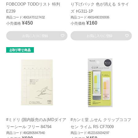
FOBCOOP TODOリスト 特判
り下げパック 色が消える Ｓサイ
E239
ズ ﾀG311-1P
商品コード:4901470127432
商品コード:4901480339306
¥450
¥160
小売価格
小売価格
お気に入りに登録
お気に入りに登録
#ミドリ (国内販売のみ)MDダイア
#カンミ堂 ふせん クリップココフ
リーシール フリー 84794
セン ライム RS CF7009
商品コード:4902805847940
商品コード:4522163034297