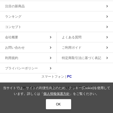
注目の新商品
ランキング
コンセプト
会社概要
よくある質問
お問い合わせ
ご利用ガイド
利用規約
特定商取引法に基づく表記
プライバシーポリシー
スマートフォン |
PC
当サイトでは、サイトの利便性向上のため、クッキー(Cookie)を使用して
COPYRIGHT(C)2018 MDS CO.,LTD. ALL RIGHTS RESERVED.
います。詳しくは「
個人情報保護方針
」をご覧ください。
OK