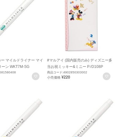
カー マイルドライナー マイ
#マルアイ (国内販売のみ) ディズニー多
ン WKT7M-SG
当お祝ミッキー&ミニー PﾉD108P
81580408
商品コード:4902850303002
お気に入りに登録
お気に入りに
¥220
小売価格