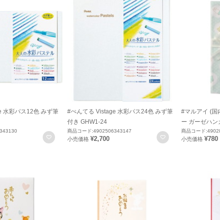
ge 水彩パス12色 みず筆
#ぺんてる Vistage 水彩パス24色 みず筆
#マルアイ (国
付き GHW1-24
ー ガーゼハンカ
343130
商品コード:4902506343147
商品コード:49028
お気に入りに登録
お気に入りに登録
¥2,700
¥780
小売価格
小売価格