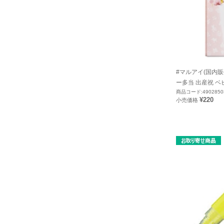
#マルアイ(国内販
ー多当 出産祝 ベビ
商品コード:4902850
¥220
小売価格