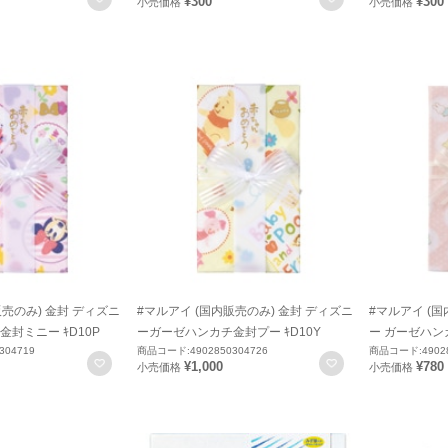
¥300
¥300
小売価格
小売価格
販売のみ) 金封 ディズニ
#マルアイ (国内販売のみ) 金封 ディズニ
#マルアイ (国
封ミニー ｷD10P
ーガーゼハンカチ金封プー ｷD10Y
ー ガーゼハンカ
304719
商品コード:4902850304726
商品コード:49028
お気に入りに登録
お気に入りに登録
¥1,000
¥780
小売価格
小売価格