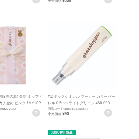
¥300
小売価格
内販売のみ) 金封 ミッフィ
#エポックケミカル マーカー カラーバー
チ金封 ピンク ｷMY10P
レル 0.5mm ライトグリーン 468-090
50277082
商品コード:4560103144682
お気に入りに登録
お気に入りに
¥90
小売価格