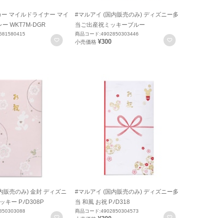
カー マイルドライナー マイ
#マルアイ (国内販売のみ) ディズニー多
 WKT7M-DGR
当ご出産祝ミッキーブルー
81580415
商品コード:4902850303446
お気に入りに登録
お気に入りに
¥300
小売価格
内販売のみ) 金封 ディズニ
#マルアイ (国内販売のみ) ディズニー多
ッキー PﾉD308P
当 和風 お祝 PﾉD318
50303088
商品コード:4902850304573
お気に入りに登録
お気に入りに