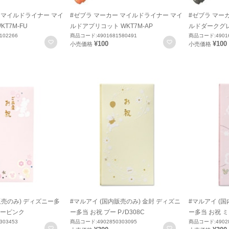
 マイルドライナー マイ
#ゼブラ マーカー マイルドライナー マイ
#ゼブラ マー
T7M-FU
ルドアプリコット WKT7M-AP
ルドダークグレー
102266
商品コード:4901681580491
商品コード:49016
お気に入りに登録
お気に入りに登録
¥100
¥100
小売価格
小売価格
販売のみ) ディズニー多
#マルアイ (国内販売のみ) 金封 ディズニ
#マルアイ (国
ーピンク
ー多当 お祝 プー PﾉD308C
ー多当 お祝 ミ
303453
商品コード:4902850303095
商品コード:49028
お気に入りに登録
お気に入りに登録