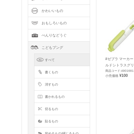
かわいいもの
おもしろいもの
べんりなどうぐ
こどもブング
#ゼブラ マーカー
すべて
ルドシトラスグリー
商品コード:4901681
書くもの
¥100
小売価格
消すもの
書かれるもの
切るもの
貼るもの
留めるもの/綴じるもの