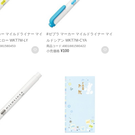
カー マイルドライナー マイ
#ゼブラ マーカー マイルドライナー マイ
ー WKT7M-LY
ルドシアン WKT7M-CYA
81580453
商品コード:4901681580422
お気に入りに登録
お気に入りに
¥100
小売価格