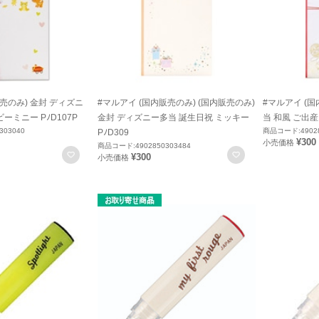
売のみ) 金封 ディズニ
#マルアイ (国内販売のみ) (国内販売のみ)
#マルアイ (
ーミニー PﾉD107P
金封 ディズニー多当 誕生日祝 ミッキー
当 和風 ご出産お
303040
商品コード:49028
PﾉD309
¥300
小売価格
商品コード:4902850303484
お気に入りに登録
お気に入りに登録
¥300
小売価格