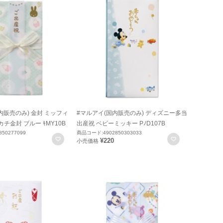
内販売のみ) 金封 ミッフィ
#マルアイ(国内販売のみ) ディズニー多当
チ金封 ブルー ｷMY10B
出産祝 ベビーミッキー PﾉD107B
50277099
商品コード:4902850303033
お気に入りに登録
お気に入りに
¥220
小売価格