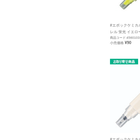
#エポックケミカ
レル 蛍光 イエロー 
商品コード:4560103
¥90
小売価格
#エポックケミカ