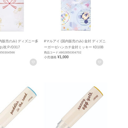
国内販売のみ) ディズニー多
#マルアイ (国内販売のみ) 金封 ディズニ
祝 PﾉD317
ーガーゼハンカチ金封ミッキー ｷD10B
50304566
商品コード:4902850304702
¥1,000
小売価格
お気に入りに登録
お気に入りに