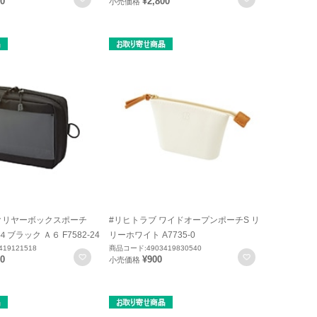
50
¥2,800
小売価格
 クリヤーボックスポーチ
#リヒトラブ ワイドオープンポーチS リ
２４ブラック Ａ６ F7582-24
リーホワイト A7735-0
19121518
商品コード:4903419830540
お気に入りに登録
お気に入りに
50
¥900
小売価格