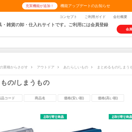
機能アップデートのお知らせ
充実機能が追加！
コンセプト
ご利用ガイド
会社概要
具・雑貨の卸・仕入れサイトです。ご利用には会員登録
会
の業種からさがす
アウトドア
あたらしいもの
まとめるもの/しまう
もの/しまうもの
商品コード
商品名
価格(安い順)
価格(高い順)