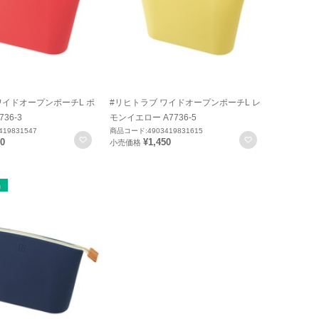
ワイドオープンポーチL ポ
#リヒトラブ ワイドオープンポーチL レ
36-3
モンイエロー A7736-5
19831547
商品コード:4903419831615
お気に入りに登録
お気に入りに
50
¥1,450
小売価格