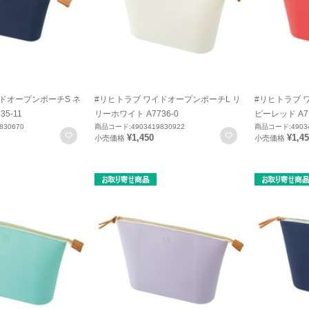
ドオープンポーチS ネ
#リヒトラブ ワイドオープンポーチL リ
#リヒトラブ 
5-11
リーホワイト A7736-0
ピーレッド A77
830670
商品コード:4903419830922
商品コード:49034
お気に入りに登録
お気に入りに登録
¥1,450
¥1,4
小売価格
小売価格