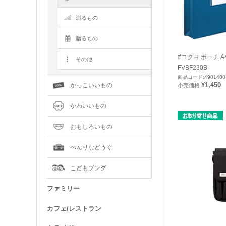
測るもの
贈るもの
#コクヨ ポーチ 
その他
FVBF230B
商品コード:4901480
¥1,450
かっこいいもの
小売価格
かわいいもの
おもしろいもの
べんりなどうぐ
こどもブング
ファミリー
カフェ/レストラン