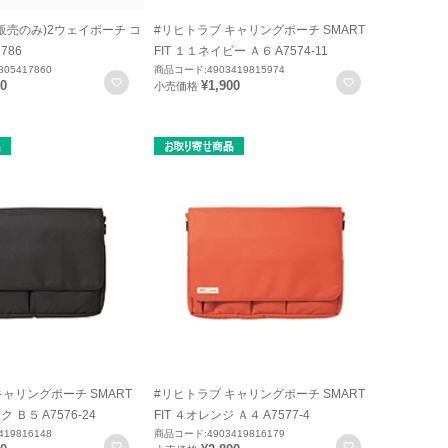
内販売のみ)2ウェイポーチ コ
#リヒトラブ キャリングポーチ SMART
786
FIT １１ネイビー Ａ６ A7574-11
05417860
商品コード:4903419815974
お気に入りに登録
お気に入りに
80
¥1,900
小売価格
キャリングポーチ SMART
#リヒトラブ キャリングポーチ SMART
ク Ｂ５ A7576-24
FIT ４オレンジ Ａ４ A7577-4
19816148
商品コード:4903419816179
お気に入りに登録
お気に入りに