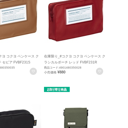
クヨ コクヨ ペンケース ク
在庫限り_#コクヨ コクヨ ペンケース ク
セピア FVBF231S
ラシカルポーチ レッド FVBF231R
80350035
商品コード:4901480350028
お気に入りに登録
お気に入りに
¥880
小売価格