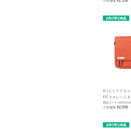
¥2,550
小売価格
#リヒトラブ キャ
FIT ４オレンジ Ｂ５
商品コード:4903419
¥2,550
小売価格