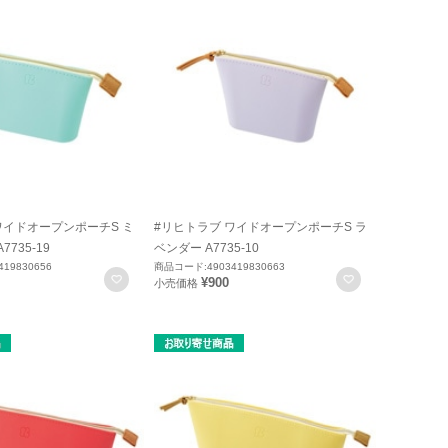
ワイドオープンポーチS ミ
#リヒトラブ ワイドオープンポーチS ラ
735-19
ベンダー A7735-10
19830656
商品コード:4903419830663
お気に入りに登録
お気に入りに
¥900
小売価格