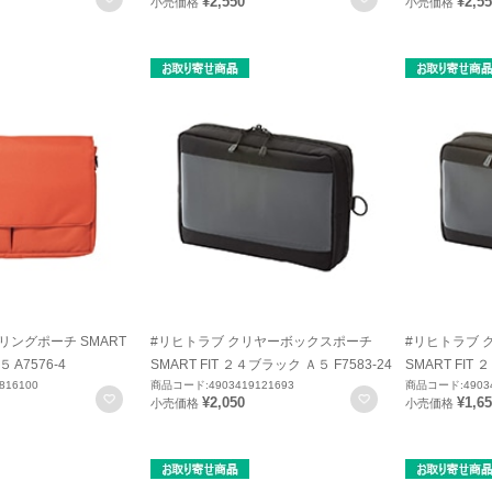
¥2,550
¥2,5
小売価格
小売価格
リングポーチ SMART
#リヒトラブ クリヤーボックスポーチ
#リヒトラブ
 A7576-4
SMART FIT ２４ブラック Ａ５ F7583-24
SMART FIT 
816100
商品コード:4903419121693
商品コード:49034
お気に入りに登録
お気に入りに登録
¥2,050
¥1,6
小売価格
小売価格