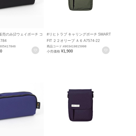
内販売のみ)2ウェイポーチ コ
#リヒトラブ キャリングポーチ SMART
784
FIT ２２オリーブ Ａ６ A7574-22
05417846
商品コード:4903419815998
お気に入りに登録
お気に入りに
80
¥1,900
小売価格