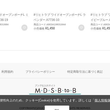
ドオープンポーチL ミ
#リヒトラブ ワイドオープンポーチL ラ
#リヒトラブ 
6-19
ベンダー A7736-10
イビーブルー A7
831684
商品コード:4903419831844
商品コード:49034
お気に入りに登録
お気に入りに登録
¥1,450
¥1,4
小売価格
小売価格
利用規約
プライバシーポリシー
特定商取引法に基づく表記
スマートフォン
| PC
性向上のため、クッキー(Cookie)を使用しています。詳しくは「
個人情報
COPYRIGHT(C)2018 MDS CO.,LTD. ALL RIGHTS RESERVED.