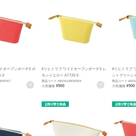
ドオープンポーチS ポ
#リヒトラブ ワイドオープンポーチS レ
#リヒトラブ 
-3
モンイエロー A7735-5
ントグリーン A7
830557
商品コード:4903419830564
商品コード:49034
お気に入りに登録
お気に入りに登録
¥900
¥900
小売価格
小売価格