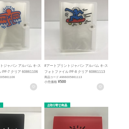
トジャパン アルバム キ-ス
#アートプリントジャパン アルバム キ-ス
F-7 クリア 60861106
フォトファイル PF-8 クリア 60861113
05861106
商品コード:4966005861113
¥500
小売価格
お気に入りに登録
お気に入りに