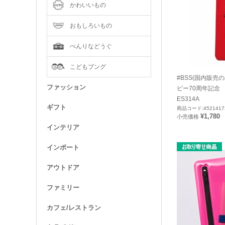
かわいいもの
おもしろいもの
べんりなどうぐ
こどもブング
#BSS(国内販売
ファッション
ピー70周年記念
ES314A
ギフト
商品コード:4521417
¥1,780
小売価格
インテリア
インポート
アウトドア
ファミリー
カフェ/レストラン