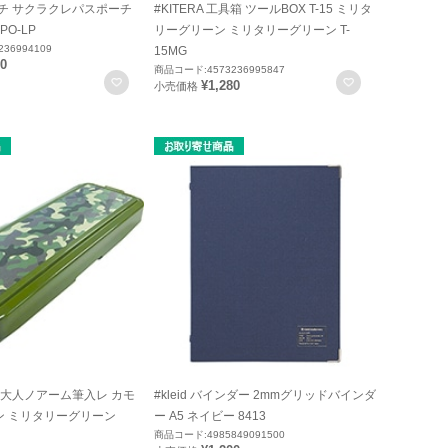
ポーチ サクラクレパスポーチ
#KITERA 工具箱 ツールBOX T-15 ミリタ
PO-LP
リーグリーン ミリタリーグリーン T-
36994109
15MG
00
商品コード:4573236995847
お気に入りに登録
お気に入りに
¥1,280
小売価格
筆箱 大人ノアーム筆入レ カモ
#kleid バインダー 2mmグリッドバインダ
ン ミリタリーグリーン
ー A5 ネイビー 8413
商品コード:4985849091500