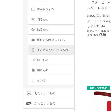
書かれるもの
#BSS (国内販売
切るもの
ヌーピー70周年
ッド ES304A
貼るもの
商品コード:4521417
¥380
小売価格
留めるもの/綴じるもの
まとめるもの/しまうもの
測るもの
贈るもの
その他
あたらしいもの
かっこいいもの