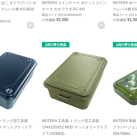
うぐばこ オドウグバコ ポ
#KITERA コインケース ポケットコイン
#KITERA 
レパス柄 KS-BOX-
ケース カモフラ K-PC-KH
クレパス柄 KS
商品コード:4573236996455
商品コード:45732
¥2,500
¥1,5
小売価格
小売価格
995519
お気に入りに登録
お気に入りに登録
箱 トランク型工具箱
#KITERA 工具箱 トランク型工具箱
#KITERA 
MBK マットブラック T-
154X105X52 MOD マットオリーブドラ
フラバージョ
ブ T-150MOD
S9478884