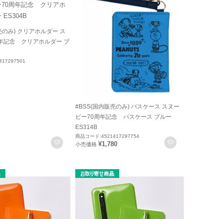
売のみ) クリアホルダー ス
年記念 クリアホルダー ブ
17297501
#BSS(国内販売のみ) パスケース スヌー
ピー70周年記念 パスケース ブルー
ES314B
商品コード:4521417297754
お気に入りに登録
お気に入りに
¥1,780
小売価格