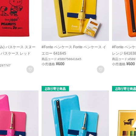
のみ) パスケース スヌー
#Fonte ペンケース Fonte ペンケース イ
#Fonte ペン
 パスケース レッド
エロー 641645
レンジ 64163
商品コード:4589756641645
商品コード:45897
¥600
¥600
小売価格
小売価格
297747
お気に入りに登録
お気に入りに登録