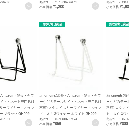
996936
商品コード:4573236996943
商品コード:49017
お気に入りに登録
お気に入りに登録
¥1,200
¥1,9
小売価格
小売価格
外・Amazon・楽天・ヤフ
#moments(海外・Amazon・楽天・ヤフ
#moments
イト・ネット専門店は
ーなどのモールサイト・ネット専門店は
ーなどのモー
 スリーワイヤー・スタン
不可) スタンド スリーワイヤー・スタン
不可) スタン
 ブラック GH009
ド ３Ａ 3ワイヤー ホワイト GH009
ド ３Ｃ 3ワイ
787581
商品コード:4571483787574
商品コード:45714
お気に入りに登録
お気に入りに登録
¥650
¥600
小売価格
小売価格