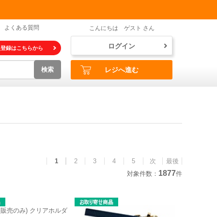
よくある質問
こんにちは ゲスト さん
ログイン
員登録はこちらから
検索
レジへ進む
1
2
3
4
5
次
最後
1877
対象件数：
件