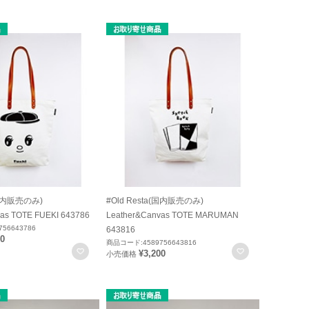
(国内販売のみ)
#Old Resta(国内販売のみ)
as TOTE FUEKI 643786
Leather&Canvas TOTE MARUMAN
56643786
643816
00
商品コード:4589756643816
お気に入りに登録
お気に入りに
¥3,200
小売価格