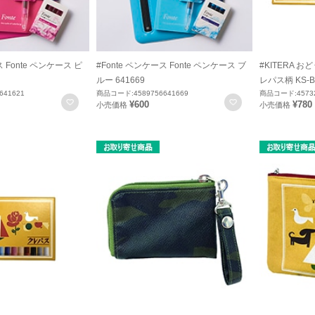
ス Fonte ペンケース ピ
#Fonte ペンケース Fonte ペンケース ブ
#KITERA 
ルー 641669
レパス柄 KS-B
641621
商品コード:4589756641669
商品コード:45732
お気に入りに登録
お気に入りに登録
¥600
¥780
小売価格
小売価格