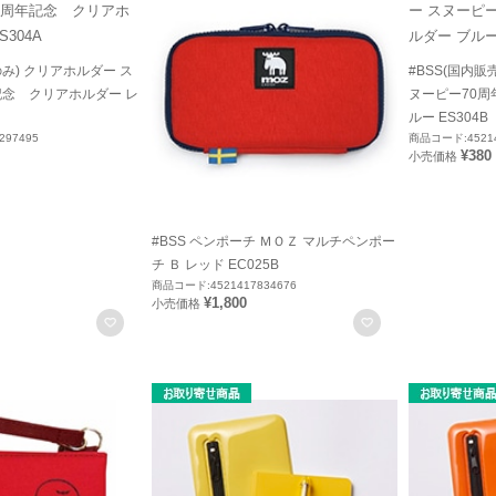
のみ) クリアホルダー ス
#BSS(国内販
記念 クリアホルダー レ
ヌーピー70周
ルー ES304B
297495
商品コード:45214
¥380
小売価格
#BSS ペンポーチ ＭＯＺ マルチペンポー
チ Ｂ レッド EC025B
商品コード:4521417834676
¥1,800
小売価格
お気に入りに登録
お気に入りに登録