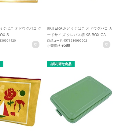
おどうぐばこ オドウグバコ ク
#KITERA おどうぐばこ オドウグバコ カ
OX-S
ードサイズ クレパス柄 KS-BOX-CA
36994420
商品コード:4573236995502
お気に入りに登録
お気に入りに
¥580
小売価格