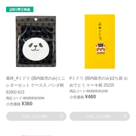
最終_#ミドリ (国内販売のみ)ミニ
#ミドリ (国内販売のみ)ぽち袋 お
レターセット ケース入 パンダ柄
めでとう ケーキ柄 25225
商品コード:4902805252256
91802-613
¥460
小売価格
商品コード:4902805929394
¥360
小売価格
お気に入りに登録
お気に入りに登録