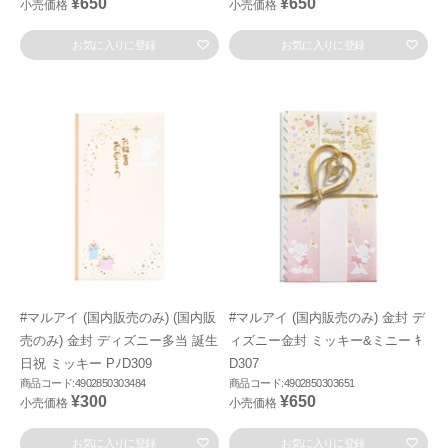
¥650
¥650
小売価格
小売価格
お気に入りに登録
お気に入りに登録
#マルアイ (国内販売のみ) (国内販
#マルアイ (国内販売のみ) 金封 デ
売のみ) 金封 ディズニー多当 誕生
ィズニー金封 ミッキー&ミニー ｷ
日祝 ミッキー PﾉD309
D307
商品コード:4902850303484
商品コード:4902850303651
¥300
¥650
小売価格
小売価格
お気に入りに登録
お気に入りに登録