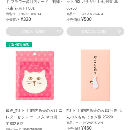
ド フラワー多目的カード 刺繍・
ット763 ガサガサ 10柄封筒 赤
花束 花束 FTC01
86763
商品コード:4510180101146
商品コード:4902805867634
¥320
¥500
小売価格
小売価格
お気に入りに登録
お気に入りに登録
最終_#ミドリ (国内販売のみ)ミニ
#ミドリ (国内販売のみ)ぽち袋 ほ
レターセット ケース入 ネコ柄
んのきもち うさぎ柄 25229
商品コード:4902805252294
91802-612
¥460
小売価格
商品コード:4902805929387