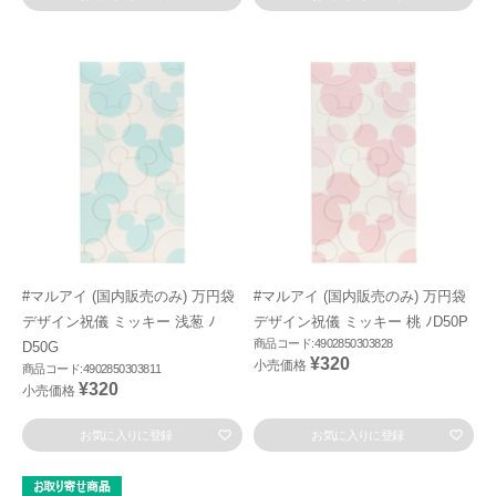
#マルアイ (国内販売のみ) 万円袋
#マルアイ (国内販売のみ) 万円袋
デザイン祝儀 ミッキー 浅葱 ﾉ
デザイン祝儀 ミッキー 桃 ﾉD50P
商品コード:4902850303828
D50G
¥320
小売価格
商品コード:4902850303811
¥320
小売価格
お気に入りに登録
お気に入りに登録