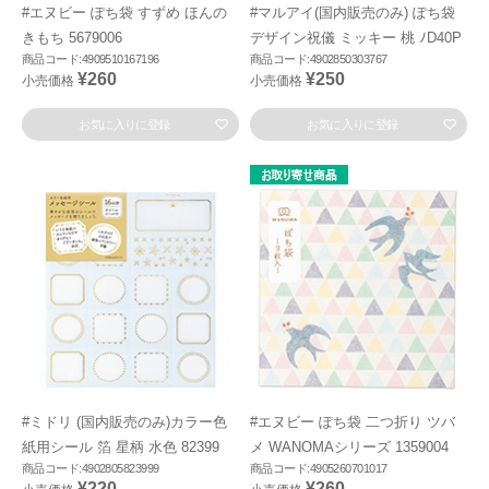
#エヌビー ぽち袋 すずめ ほんの
#マルアイ(国内販売のみ) ぽち袋
きもち 5679006
デザイン祝儀 ミッキー 桃 ﾉD40P
商品コード:4909510167196
商品コード:4902850303767
¥260
¥250
小売価格
小売価格
お気に入りに登録
お気に入りに登録
#ミドリ (国内販売のみ)カラー色
#エヌビー ぽち袋 二つ折り ツバ
紙用シール 箔 星柄 水色 82399
メ WANOMAシリーズ 1359004
商品コード:4902805823999
商品コード:4905260701017
¥220
¥260