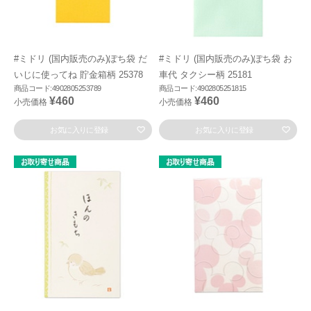
#ミドリ (国内販売のみ)ぽち袋 だ
#ミドリ (国内販売のみ)ぽち袋 お
いじに使ってね 貯金箱柄 25378
車代 タクシー柄 25181
商品コード:4902805253789
商品コード:4902805251815
¥460
¥460
小売価格
小売価格
お気に入りに登録
お気に入りに登録