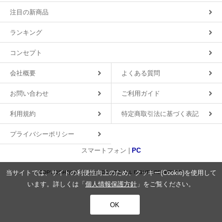
注目の新商品
ランキング
コンセプト
会社概要
よくある質問
お問い合わせ
ご利用ガイド
利用規約
特定商取引法に基づく表記
プライバシーポリシー
スマートフォン |
PC
当サイトでは、サイトの利便性向上のため、クッキー(Cookie)を使用して
COPYRIGHT(C)2018 MDS CO.,LTD. ALL RIGHTS RESERVED.
います。詳しくは「
個人情報保護方針
」をご覧ください。
OK