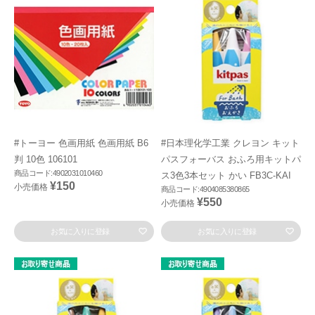
#トーヨー 色画用紙 色画用紙 B6
#日本理化学工業 クレヨン キット
判 10色 106101
パスフォーバス おふろ用キットパ
商品コード:4902031010460
ス3色3本セット かい FB3C-KAI
¥150
小売価格
商品コード:4904085380865
¥550
小売価格
お気に入りに登録
お気に入りに登録