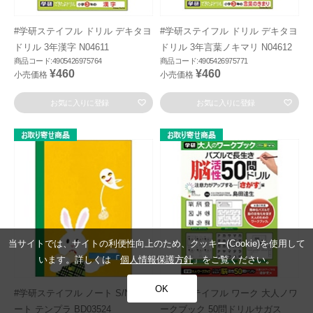
#学研ステイフル ドリル デキタヨ
#学研ステイフル ドリル デキタヨ
ドリル 3年漢字 N04611
ドリル 3年言葉ノキマリ N04612
商品コード:4905426975764
商品コード:4905426975771
¥460
¥460
小売価格
小売価格
お気に入りに登録
お気に入りに登録
当サイトでは、サイトの利便性向上のため、クッキー(Cookie)を使用して
います。詳しくは「
個人情報保護方針
」をご覧ください。
OK
#学研ステイフル ノート S/NA5ノ
#学研ステイフル ワーク 大人ノワ
ート テンプラ BD03524
ークブック 50問ドリルサガス