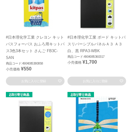
#日本理化学工業 クレヨン キット
#日本理化学工業 ボード キットパ
パスフォーバス おふろ用キットパ
スリバーシブルパネルＡ３ Ａ３
ス3色3本セット さんご FB3C-
白、黒 RPA3-WBK
商品コード:4904085360317
SAN
¥1,700
小売価格
商品コード:4904085380858
¥550
小売価格
お気に入りに登録
お気に入りに登録