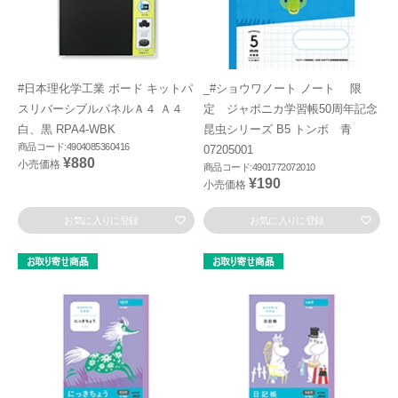
#日本理化学工業 ボード キットパ
_#ショウワノート ノート 限
スリバーシブルパネルＡ４ Ａ４
定 ジャポニカ学習帳50周年記念
白、黒 RPA4-WBK
昆虫シリーズ B5 トンボ 青
商品コード:4904085360416
07205001
¥880
小売価格
商品コード:4901772072010
¥190
小売価格
お気に入りに登録
お気に入りに登録