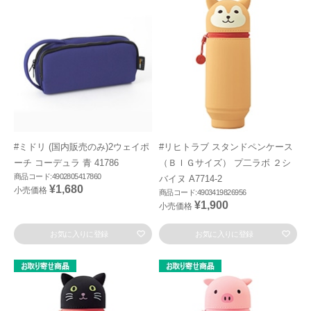
#ミドリ (国内販売のみ)2ウェイポ
#リヒトラブ スタンドペンケース
ーチ コーデュラ 青 41786
（ＢＩＧサイズ） プ二ラボ ２シ
商品コード:4902805417860
バイヌ A7714-2
¥1,680
小売価格
商品コード:4903419826956
¥1,900
小売価格
お気に入りに登録
お気に入りに登録