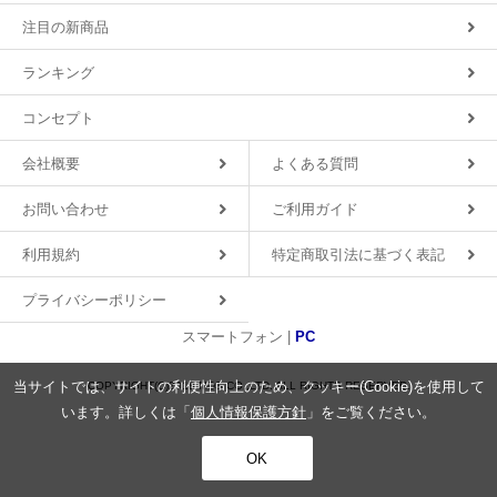
注目の新商品
ランキング
コンセプト
会社概要
よくある質問
お問い合わせ
ご利用ガイド
利用規約
特定商取引法に基づく表記
プライバシーポリシー
スマートフォン |
PC
当サイトでは、サイトの利便性向上のため、クッキー(Cookie)を使用して
COPYRIGHT(C)2018 MDS CO.,LTD. ALL RIGHTS RESERVED.
います。詳しくは「
個人情報保護方針
」をご覧ください。
OK