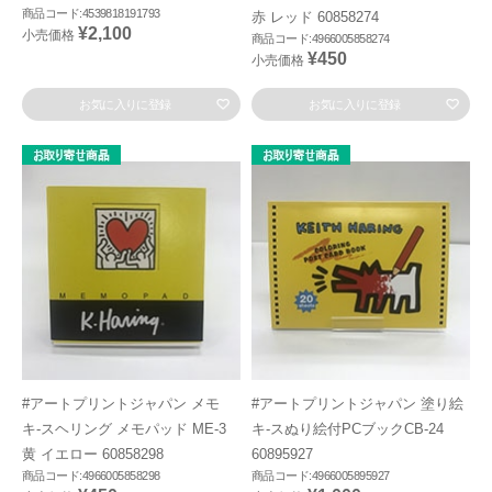
商品コード:4539818191793
赤 レッド 60858274
¥2,100
小売価格
商品コード:4966005858274
¥450
小売価格
お気に入りに登録
お気に入りに登録
#アートプリントジャパン メモ
#アートプリントジャパン 塗り絵
キ-スヘリング メモパッド ME-3
キ-スぬり絵付PCブックCB-24
黄 イエロー 60858298
60895927
商品コード:4966005858298
商品コード:4966005895927