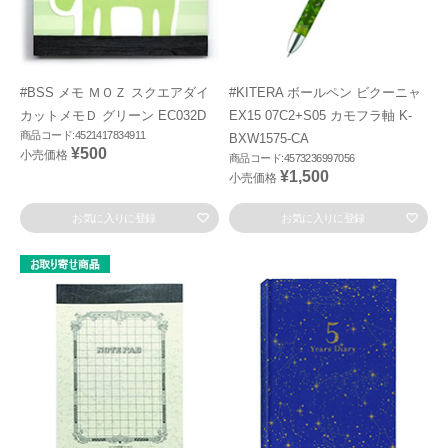
#BSS メモ ＭＯＺ スクエアダイ
#KITERA ボールペン ビクーニャ
カットメモＤ グリーン EC032D
EX15 07C2+S05 カモフラ軸 K-
商品コード:4521417834911
BXW1575-CA
¥500
小売価格
商品コード:4573236997056
¥1,500
小売価格
お気に入りに登録
お気に入りに登録