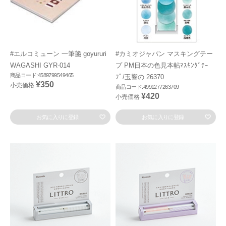
#エルコミューン 一筆箋 goyururi
#カミオジャパン マスキングテー
WAGASHI GYR-014
プ PM日本の色見本帖ﾏｽｷﾝｸﾞﾃｰ
商品コード:4589799549465
ﾌﾟ/玉響の 26370
¥350
小売価格
商品コード:4991277263709
¥420
小売価格
お気に入りに登録
お気に入りに登録