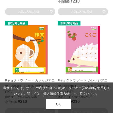
¥210
小売価格
お気に入りに登録
お気に入りに登録
#キョクトウ ノート カレッジアニ
#キョクトウ ノート カレッジアニ
マル学習帳 B5 サル 作文162字
マル学習帳 B5 ハリネズミ 国語18
当サイトでは、サイトの利便性向上のため、クッキー(Cookie)を使用して
LP77
マス LP17
います。詳しくは「
個人情報保護方針
」をご覧ください。
商品コード:4901470096806
商品コード:4901470082243
¥210
¥210
小売価格
小売価格
OK
お気に入りに登録
お気に入りに登録