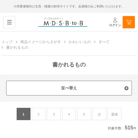
小売業者様向け文具・雑貨の卸売サイトです。会員様のみご利用いただけます。
ログイン
トップ
商品イメージからさがす
かわいいもの
すべて
書かれるもの
書かれるもの
並べ替え
1
2
3
4
5
次
最後
515
対象件数：
件