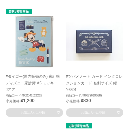
#ダイゴー(国内販売のみ) 家計簿
#ツバメノート カード インクコレ
ディズニー家計簿 A5 ミッキー
クションカード 名刺サイズ 紺
J2121
Y6301
商品コード:4902041521215
商品コード:4968796190182
¥1,200
¥830
小売価格
小売価格
お気に入りに登録
お気に入りに登録