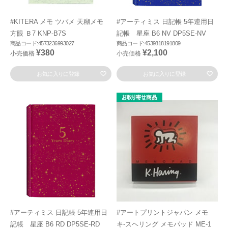
#KITERA メモ ツバメ 天糊メモ
#アーティミス 日記帳 5年連用日
方眼 Ｂ7 KNP-B7S
記帳 星座 B6 NV DP5SE-NV
商品コード:4573236993027
商品コード:4539818191809
¥380
¥2,100
小売価格
小売価格
お気に入りに登録
お気に入りに登録
#アーティミス 日記帳 5年連用日
#アートプリントジャパン メモ
記帳 星座 B6 RD DP5SE-RD
キ-スヘリング メモパッド ME-1