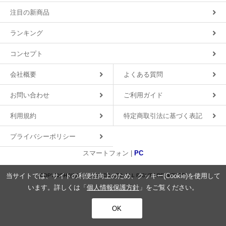
注目の新商品
ランキング
コンセプト
会社概要
よくある質問
お問い合わせ
ご利用ガイド
利用規約
特定商取引法に基づく表記
プライバシーポリシー
スマートフォン |
PC
当サイトでは、サイトの利便性向上のため、クッキー(Cookie)を使用して
COPYRIGHT(C)2018 MDS CO.,LTD. ALL RIGHTS RESERVED.
います。詳しくは「
個人情報保護方針
」をご覧ください。
OK