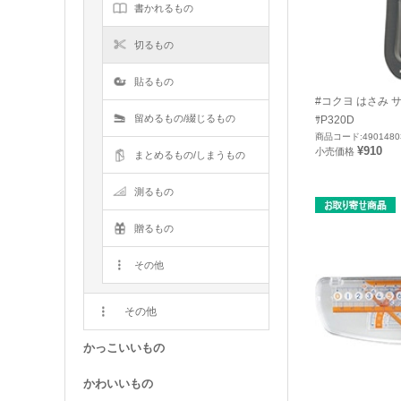
書かれるもの
切るもの
貼るもの
#コクヨ はさみ 
留めるもの/綴じるもの
ｻP320D
商品コード:4901480
¥910
小売価格
まとめるもの/しまうもの
測るもの
贈るもの
その他
その他
かっこいいもの
かわいいもの