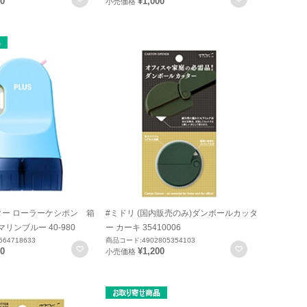
00
¥1,000
小売価格
ター ローラーケシポン 箱
#ミドリ (国内販売のみ)ダンボールカッタ
リンブルー 40-980
ー カーキ 35410006
64718633
商品コード:4902805354103
お気に入りに登録
お気に入りに
00
¥1,200
小売価格