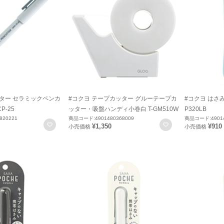
ッター セラミックペンカ
#コクヨ テープカッター グルーテープカ
#コクヨ はさみ
P-25
ッター・吸盤ハンディ小巻白 T-GM510W
P320LB
820221
商品コード:4901480368009
商品コード:49014
お気に入りに登録
お気に入りに登録
¥1,350
¥910
小売価格
小売価格