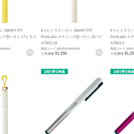
SMART FIT
#リヒトラブ ハサミ SMART FIT
#リヒトラブ ハサ
ティック型ハサミ 17ヒヨコ
PuniLabo スティック型ハサミ 18パグ
PuniLabo
A7803-18
A7803-2
844684
商品コード:4903419844691
商品コード:49034
お気に入りに登録
お気に入りに登録
¥1,250
¥1,2
小売価格
小売価格