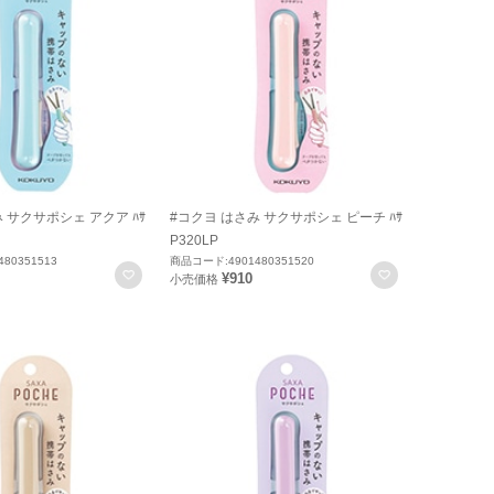
 サクサポシェ アクア ﾊｻ
#コクヨ はさみ サクサポシェ ピーチ ﾊｻ
P320LP
80351513
商品コード:4901480351520
お気に入りに登録
お気に入りに
¥910
小売価格