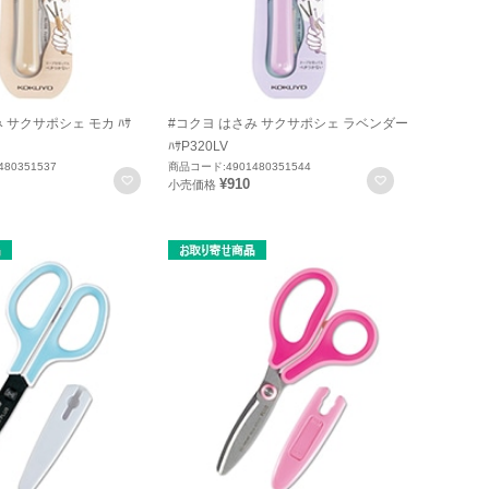
 サクサポシェ モカ ﾊｻ
#コクヨ はさみ サクサポシェ ラベンダー
ﾊｻP320LV
80351537
商品コード:4901480351544
お気に入りに登録
お気に入りに
¥910
小売価格