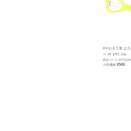
#やおき工業 はさ
ー ﾒｶﾞﾈﾊｻﾐ ｲｴﾛｰ
商品コード:4573236
¥500
小売価格