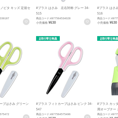
ナノピタ キッズ 定規セ
#プラス はさみ 左右対称 グレー 34-
#プラス はさみ
515
516
039187
商品コード:4977564534028
商品コード:49775
お気に入りに登録
お気に入りに登録
¥630
¥630
小売価格
小売価格
カーブはさみ グリーン
#プラス フィトカーブはさみ ピンク 34-
#プラス カッ
547
用オープナー グ
575472
商品コード:4977564575496
商品コード:49775
お気に入りに登録
お気に入りに登録