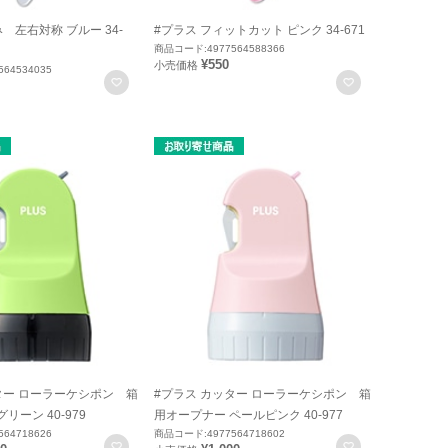
 左右対称 ブルー 34-
#プラス フィットカット ピンク 34-671
商品コード:4977564588366
¥550
小売価格
64534035
お気に入りに登録
お気に入りに
ター ローラーケシポン 箱
#プラス カッター ローラーケシポン 箱
リーン 40-979
用オープナー ペールピンク 40-977
64718626
商品コード:4977564718602
お気に入りに登録
お気に入りに