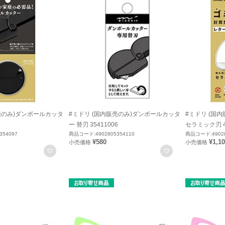
売のみ)ダンボールカッタ
#ミドリ (国内販売のみ)ダンボールカッタ
#ミドリ (国
ー 替刃 35411006
セラミック刃 49
354097
商品コード:4902805354110
商品コード:49028
¥580
¥1,1
小売価格
小売価格
お気に入りに登録
お気に入りに登録