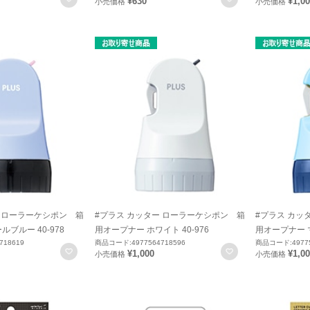
¥630
¥1,0
小売価格
小売価格
ー ローラーケシポン 箱
#プラス カッター ローラーケシポン 箱
#プラス カッ
ブルー 40-978
用オープナー ホワイト 40-976
用オープナー マ
718619
商品コード:4977564718596
商品コード:49775
お気に入りに登録
お気に入りに登録
¥1,000
¥1,0
小売価格
小売価格