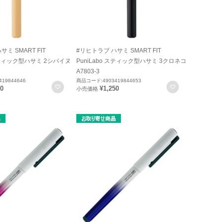
ミ SMART FIT
#リヒトラブ ハサミ SMART FIT
 スティック型ハサミ 2シバイヌ
PuniLabo スティック型ハサミ 3クロネコ
A7803-3
19844646
商品コード:4903419844653
お気に入りに登録
お気に入りに
50
¥1,250
小売価格