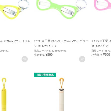
み メガネハサミ イエロ
#やおき工業 はさみ メガネハサミ グリー
#やおき工業 
ン ﾒｶﾞﾈﾊｻﾐ ｸﾞﾘｰﾝ
ﾒｶﾞﾈﾊｻﾐ ﾋﾟﾝｸ
995441
商品コード:4573236995458
商品コード:45732
¥500
¥500
小売価格
小売価格
お気に入りに登録
お気に入りに登録