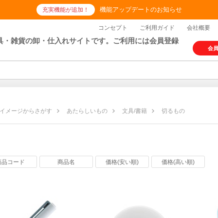
機能アップデートのお知らせ
充実機能が追加！
コンセプト
ご利用ガイド
会社概要
具・雑貨の卸・仕入れサイトです。ご利用には会員登録
会
イメージからさがす
あたらしいもの
文具/書籍
切るもの
の
商品コード
商品名
価格(安い順)
価格(高い順)