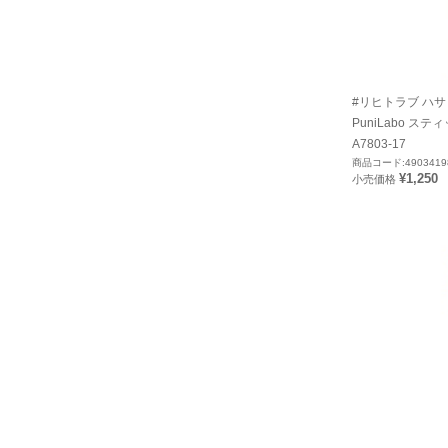
#リヒトラブ ハサミ 
PuniLabo ス
A7803-17
商品コード:4903419
¥1,250
小売価格