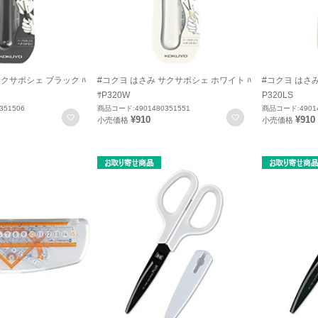
サクサポシェ ブラック ﾊ
#コクヨ はさみ サクサポシェ ホワイト ﾊ
#コクヨ はさみ
ｻP320W
P320LS
351506
商品コード:4901480351551
商品コード:49014
お気に入りに登録
お気に入りに登録
¥910
¥910
小売価格
小売価格