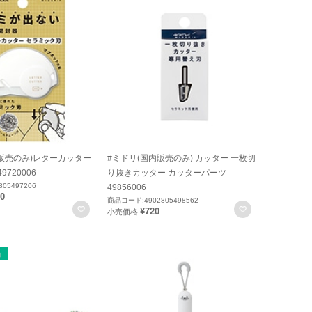
内販売のみ)レターカッター
#ミドリ(国内販売のみ) カッター 一枚切
720006
り抜きカッター カッターパーツ
05497206
49856006
00
商品コード:4902805498562
お気に入りに登録
お気に入りに
¥720
小売価格