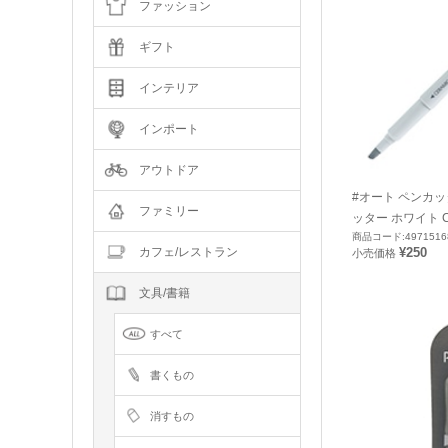
ファッション
ギフト
インテリア
インポート
アウトドア
#オート ペンカ
ファミリー
ッター ホワイト C
商品コード:4971516
¥250
カフェ/レストラン
小売価格
文具/書籍
すべて
書くもの
消すもの