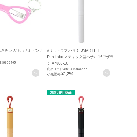
はさみ メガネハサミ ピンク
#リヒトラブ ハサミ SMART FIT
PuniLabo スティック型ハサミ 16アザラ
36995465
シ A7803-16
商品コード:4903419844677
お気に入りに登録
お気に入りに
¥1,250
小売価格