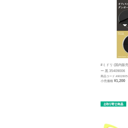
#ミドリ (国内販
ー 黒 35409006
商品コード:4902805
¥1,200
小売価格