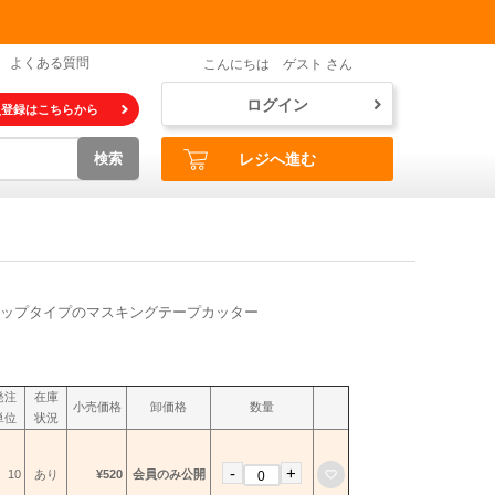
よくある質問
こんにちは ゲスト さん
ログイン
員登録はこちらから
検索
レジへ進む
ップタイプのマスキングテープカッター
発注
在庫
小売価格
卸価格
数量
単位
状況
-
+
お気に入りに登録
10
あり
¥520
会員のみ公開