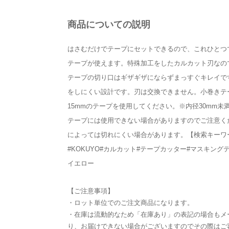
商品についての説明
はさむだけでテープにセットできるので、これひとつ
テープが使えます。特殊加工をしたカルカット刃なの
テープの切り口はギザギザにならずまっすぐキレイで
をしにくい設計です。刃は交換できません。小巻きテ
15mmのテープを使用してください。※内径30mm未
テープには使用できない場合がありますのでご注意く
によっては切れにくい場合があります。【検索キーワ
#KOKUYO#カルカット#テープカッター#マスキング
イエロー
【ご注意事項】
・ロット単位でのご注文商品になります。
・在庫は流動的なため「在庫あり」の表記の場合もメ
り、お届けできない場合がございますのでその際はご