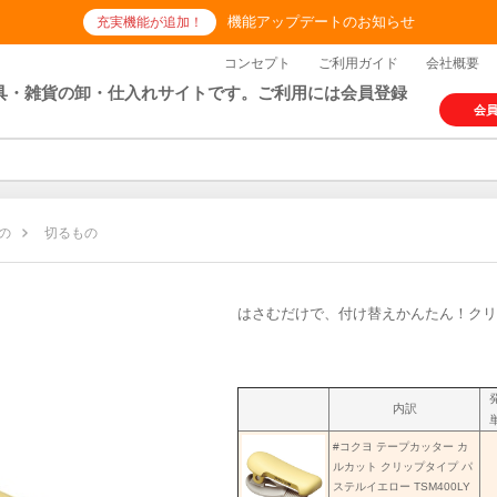
機能アップデートのお知らせ
充実機能が追加！
コンセプト
ご利用ガイド
会社概要
具・雑貨の卸・仕入れサイトです。ご利用には会員登録
会
の
切るもの
はさむだけで、付け替えかんたん！クリ
内訳
#コクヨ テープカッター カ
ルカット クリップタイプ パ
ステルイエロー TSM400LY