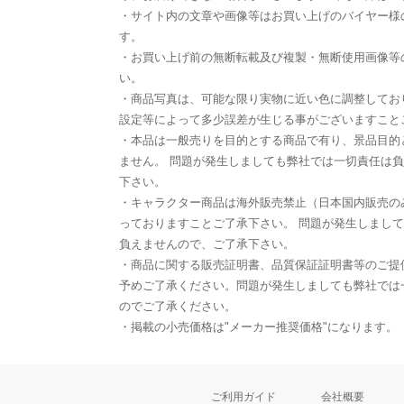
・サイト内の文章や画像等はお買い上げのバイヤー様
す。
・お買い上げ前の無断転載及び複製・無断使用画像等
い。
・商品写真は、可能な限り実物に近い色に調整してお
設定等によって多少誤差が生じる事がございますこと
・本品は一般売りを目的とする商品で有り、景品目的
ません。 問題が発生しましても弊社では一切責任は
下さい。
・キャラクター商品は海外販売禁止（日本国内販売の
っておりますことご了承下さい。 問題が発生しまし
負えませんので、ご了承下さい。
・商品に関する販売証明書、品質保証証明書等のご提
予めご了承ください。問題が発生しましても弊社では
のでご了承ください。
・掲載の小売価格は"メーカー推奨価格"になります。
ご利用ガイド
会社概要