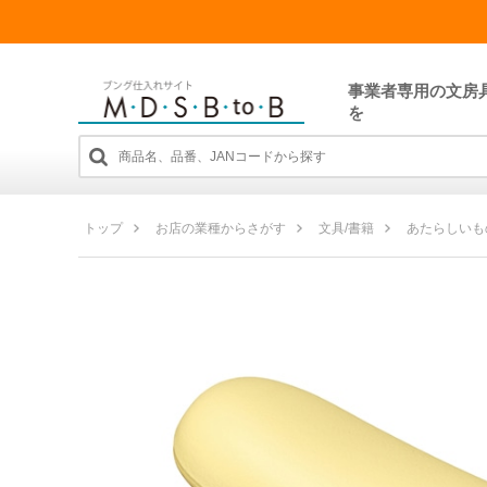
事業者専用の文房
を
トップ
お店の業種からさがす
文具/書籍
あたらしいも