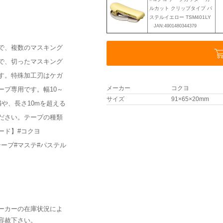
ルカット クリップタイプ パ
ステルイエロー TSM401LY
JAN:4901480344379
で、複数のマスキング
で、切ったマスキング
す。特殊加工刃はケガ
メーカー
コクヨ
ープ専用です。幅10～
サイズ
91×65×20mm
満や、長さ10mを超える
ださい。テープの種類
ード】#コクヨ
テープ#マステ#パステル
ーカーの在庫状況によ
容赦下さい。