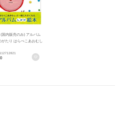
wa (国内販売のみ) アルバム
のがたり はらぺこあおむし
12712821
お気に入りに登録
00