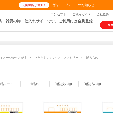
機能アップデートのお知らせ
充実機能が追加！
コンセプト
ご利用ガイド
会社概要
具・雑貨の卸・仕入れサイトです。ご利用には会員登録
会
イメージからさがす
あたらしいもの
ファミリー
贈るもの
の
商品コード
商品名
価格(安い順)
価格(高い順)