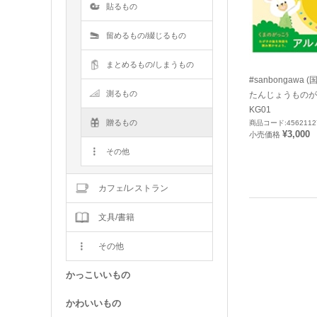
貼るもの
留めるもの/綴じるもの
まとめるもの/しまうもの
#sanbongawa
測るもの
たんじょうものが
KG01
贈るもの
商品コード:4562112
¥3,000
小売価格
その他
カフェ/レストラン
文具/書籍
その他
かっこいいもの
かわいいもの