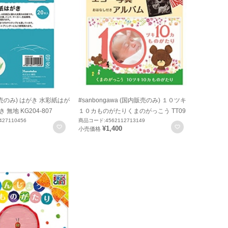
売のみ) はがき 水彩紙はが
#sanbongawa (国内販売のみ) １０ツキ
 無地 KG204-807
１０カものがたりくまのがっこう TT09
27110456
商品コード:4562112713149
お気に入りに登録
お気に入りに
¥1,400
小売価格