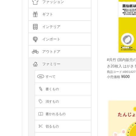
ファッション
ギフト
インテリア
インポート
アウトドア
#呉竹 (国内販売
ファミリー
き20枚入 はがき 無
商品コード:4901427
¥600
すべて
小売価格
書くもの
消すもの
書かれるもの
切るもの