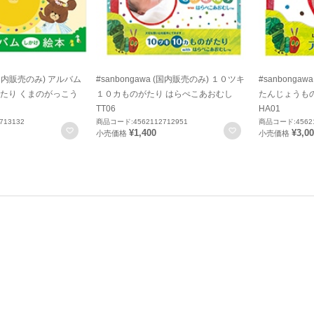
 (国内販売のみ) アルバム
#sanbongawa (国内販売のみ) １０ツキ
#sanbonga
たり くまのがっこう
１０カものがたり はらぺこあおむし
たんじょうも
TT06
HA01
713132
商品コード:4562112712951
商品コード:45621
お気に入りに登録
お気に入りに登録
¥1,400
¥3,0
小売価格
小売価格