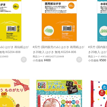
のみ) はがき 画仙紙はが
#呉竹 (国内販売のみ) はがき 画用紙はが
#呉竹 (国内販
地 KG204-808
き20枚入 はがき 無地 KG204-806
き20枚入 はがき
110463
商品コード:4901427110449
商品コード:49014
お気に入りに登録
お気に入りに登録
¥400
¥500
小売価格
小売価格