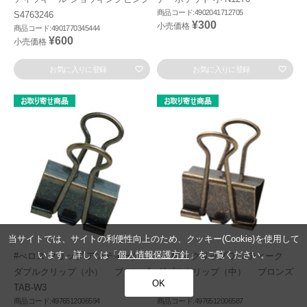
商品コード:4902041712705
S4763246
¥300
小売価格
商品コード:4901770345444
¥600
小売価格
お気に入りに登録
お気に入りに登録
当サイトでは、サイトの利便性向上のため、クッキー(Cookie)を使用して
います。詳しくは「
個人情報保護方針
」をご覧ください。
#べロス クリップ アンティーク
#べロス クリップ アンティーク
ダブルクリップ（小） ブロンズ
ダブルクリップ（中） ブロンズ
OK
TAB-W3
TAB-W2
商品コード:4976512006594
商品コード:4976512006587