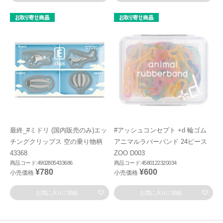
最終_#ミドリ (国内販売のみ)エッ
#アッシュコンセプト +d 輪ゴム
チングクリップス 空の乗り物柄
アニマルラバーバンド 24ピース
43368
ZOO D003
商品コード:4902805433686
商品コード:4580122320034
¥780
¥600
小売価格
小売価格
お気に入りに登録
お気に入りに登録