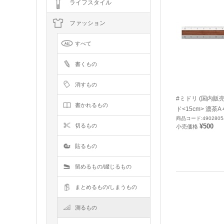
ライフスタイル
ファッション
すべて
書くもの
消すもの
#ミドリ (国内販
書かれるもの
ド<15cm> 濃茶A 
商品コード:4902805
¥500
切るもの
小売価格
貼るもの
留めるもの/綴じるもの
まとめるもの/しまうもの
測るもの