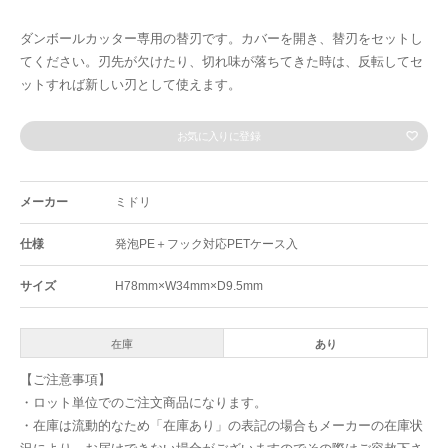
ダンボールカッター専用の替刃です。カバーを開き、替刃をセットし
てください。刃先が欠けたり、切れ味が落ちてきた時は、反転してセ
ットすれば新しい刃として使えます。
お気に入りに登録
メーカー
ミドリ
仕様
発泡PE＋フック対応PETケース入
サイズ
H78mm×W34mm×D9.5mm
在庫
あり
【ご注意事項】
・ロット単位でのご注文商品になります。
・在庫は流動的なため「在庫あり」の表記の場合もメーカーの在庫状