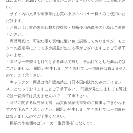
況により、お届けできない場合がございますのでその際はご容赦下さ
い。
・サイト内の文章や画像等はお買い上げのバイヤー様のみご使用いた
だけます。
・お買い上げ前の無断転載及び複製・無断使用画像等の行為はご遠慮
ください。
・商品写真は、可能な限り実物に近い色に調整しておりますが、モニ
ターの設定等によって多少誤差が生じる事がございますことご了承下
さいませ。
・本品は一般売りを目的とする商品で有り、景品目的とした商品では
ございません。 問題が発生しましても弊社では一切責任は負えません
ので、ご了承下さい。
・キャラクター商品は海外販売禁止（日本国内販売のみのライセン
ス）となっておりますことご了承下さい。 問題が発生しましても弊社
では一切責任は負えませんので、ご了承下さい。
・商品に関する販売証明書、品質保証証明書等のご提供はできかねま
すので予めご了承ください。問題が発生しましても弊社では一切責任
は負えませんのでご了承ください。
・掲載の小売価格は"メーカー推奨価格"になります。