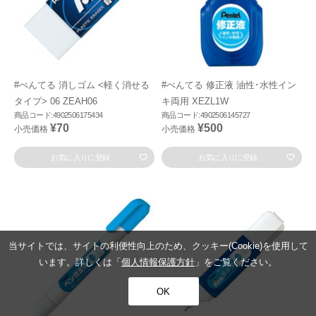
#ぺんてる 消しゴム <軽く消せる
#ぺんてる 修正液 油性･水性イン
タイプ> 06 ZEAH06
キ両用 XEZL1W
商品コード:4902506175434
商品コード:4902506145727
¥70
¥500
小売価格
小売価格
お気に入りに登録
お気に入りに登録
当サイトでは、サイトの利便性向上のため、クッキー(Cookie)を使用して
います。詳しくは「
個人情報保護方針
」をご覧ください。
OK