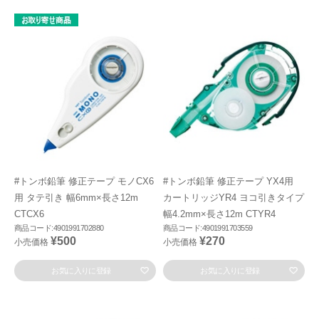
#トンボ鉛筆 修正テープ モノCX6
#トンボ鉛筆 修正テープ YX4用
用 タテ引き 幅6mm×長さ12m
カートリッジYR4 ヨコ引きタイプ
CTCX6
幅4.2mm×長さ12m CTYR4
商品コード:4901991702880
商品コード:4901991703559
¥500
¥270
小売価格
小売価格
お気に入りに登録
お気に入りに登録