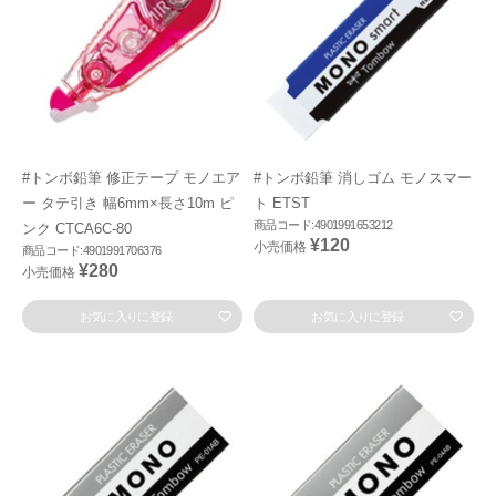
#トンボ鉛筆 修正テープ モノエア
#トンボ鉛筆 消しゴム モノスマー
ー タテ引き 幅6mm×長さ10m ピ
ト ETST
商品コード:4901991653212
ンク CTCA6C-80
¥120
小売価格
商品コード:4901991706376
¥280
小売価格
お気に入りに登録
お気に入りに登録