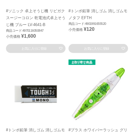
#ソニック 卓上そうじ機 リビガク
#トンボ鉛筆 消しゴム 消しゴムモ
スージーコロン 乾電池式卓上そう
ノタフ EFTH
商品コード:4901991655520
じ機 ブルー LV-4641-B
¥120
小売価格
商品コード:4970116050847
¥1,600
小売価格
お気に入りに登録
お気に入りに登録
#トンボ鉛筆 消しゴム 消しゴムモ
#プラス ホワイパーラッシュ グリ