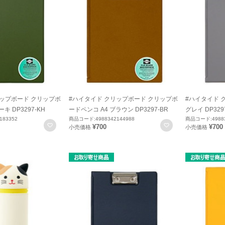
リップボード クリップボ
#ハイタイド クリップボード クリップボ
#ハイタイド 
キ DP3297-KH
ードペンコ A4 ブラウン DP3297-BR
グレイ DP329
183352
商品コード:4988342144988
商品コード:49883
お気に入りに登録
お気に入りに登録
¥700
¥700
小売価格
小売価格