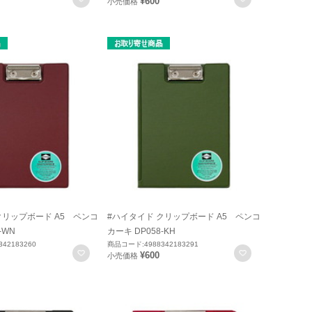
¥600
小売価格
クリップボード A5 ペンコ
#ハイタイド クリップボード A5 ペンコ
-WN
カーキ DP058-KH
42183260
商品コード:4988342183291
お気に入りに登録
お気に入りに
¥600
小売価格