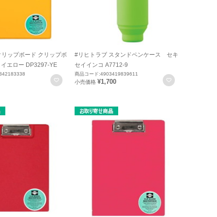
クリップボード クリップボ
#リヒトラブ スタンドペンケース セキ
イエロー DP3297-YE
セイインコ A7712-9
42183338
商品コード:4903419839611
お気に入りに登録
お気に入りに
¥1,700
小売価格