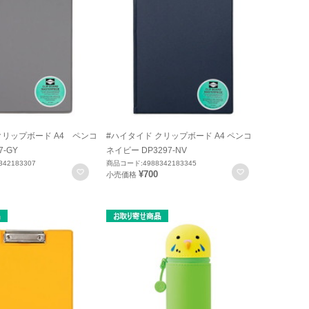
クリップボード A4 ペンコ
#ハイタイド クリップボード A4 ペンコ
7-GY
ネイビー DP3297-NV
42183307
商品コード:4988342183345
お気に入りに登録
お気に入りに
¥700
小売価格