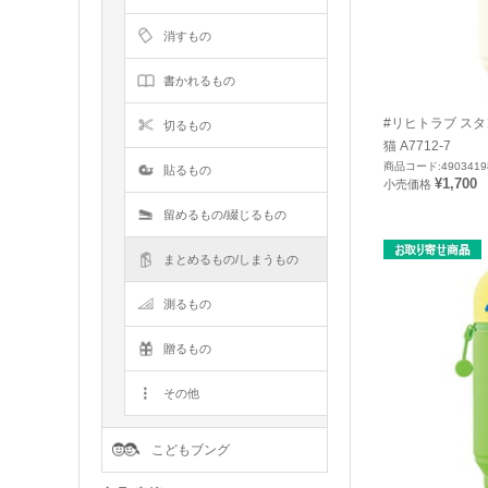
消すもの
書かれるもの
#リヒトラブ ス
切るもの
猫 A7712-7
商品コード:4903419
貼るもの
¥1,700
小売価格
留めるもの/綴じるもの
まとめるもの/しまうもの
測るもの
贈るもの
その他
こどもブング