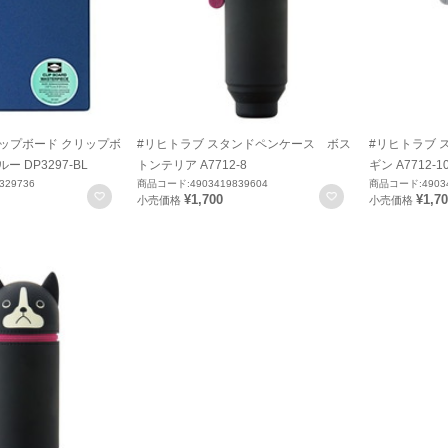
リップボード クリップボ
#リヒトラブ スタンドペンケース ボス
#リヒトラブ 
ー DP3297-BL
トンテリア A7712-8
ギン A7712-1
329736
商品コード:4903419839604
商品コード:49034
お気に入りに登録
お気に入りに登録
¥1,700
¥1,7
小売価格
小売価格