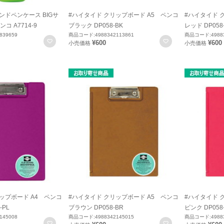
ンドペンケース BIGサ
#ハイタイド クリップボード A5 ペンコ
#ハイタイド 
 A7714-9
ブラック DP058-BK
レッド DP058
839659
商品コード:4988342113861
商品コード:49883
お気に入りに登録
お気に入りに登録
¥600
¥600
小売価格
小売価格
ップボード A4 ペンコ
#ハイタイド クリップボード A5 ペンコ
#ハイタイド 
-PL
ブラウン DP058-BR
ピンク DP058-
145008
商品コード:4988342145015
商品コード:49883
お気に入りに登録
お気に入りに登録