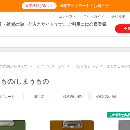
機能アップデートのお知らせ
充実機能が追加！
コンセプト
ご利用ガイド
会社概要
具・雑貨の卸・仕入れサイトです。ご利用には会員登録
会
の業種からさがす
カフェ/レストラン
べんりなどうぐ
まとめるもの/
もの/しまうもの
商品コード
商品名
価格(安い順)
価格(高い順)