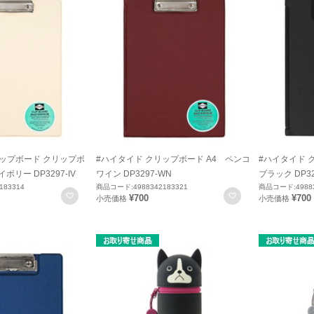
リップボード クリップボ
#ハイタイド クリップボード A4 ペンコ
#ハイタイド 
ボリー DP3297-IV
ワイン DP3297-WN
ブラック DP32
183314
商品コード:4988342183321
商品コード:49883
お気に入りに登録
お気に入りに登録
¥700
¥700
小売価格
小売価格