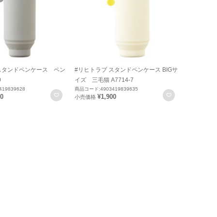
スタンドペンケース ペン
#リヒトラブ スタンドペンケース BIGサ
0
イズ 三毛猫 A7714-7
19839628
商品コード:4903419839635
お気に入りに登録
お気に入りに
00
¥1,900
小売価格