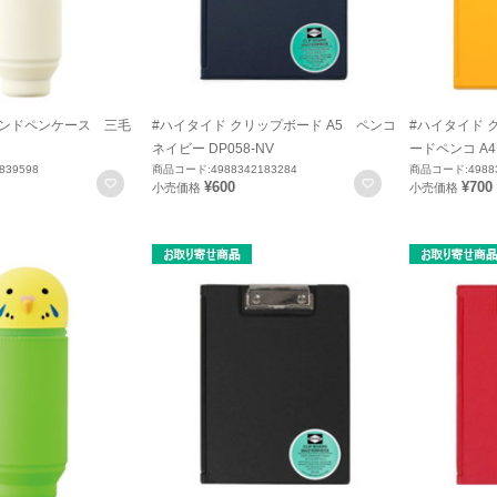
タンドペンケース 三毛
#ハイタイド クリップボード A5 ペンコ
#ハイタイド 
ネイビー DP058-NV
ードペンコ A4 
839598
商品コード:4988342183284
商品コード:49883
お気に入りに登録
お気に入りに登録
¥600
¥700
小売価格
小売価格