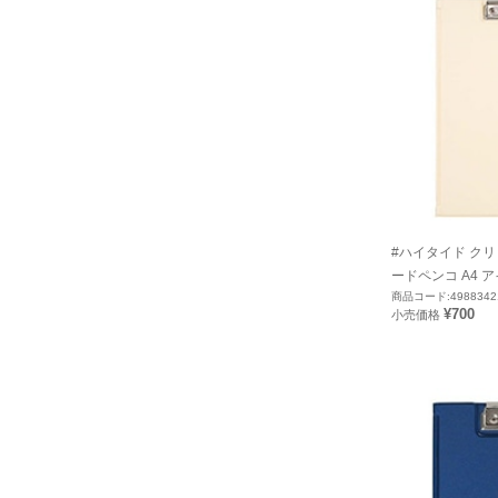
#ハイタイド ク
ードペンコ A4 アイ
商品コード:4988342
¥700
小売価格