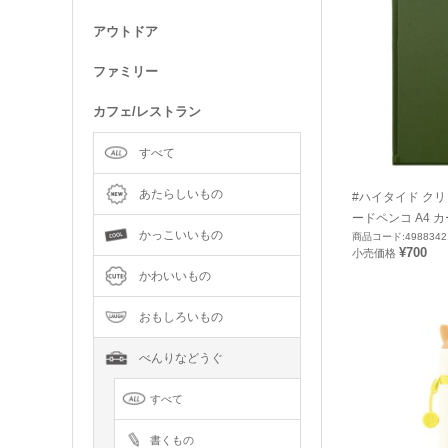
アウトドア
ファミリー
カフェ/レストラン
すべて
あたらしいもの
#ハイタイド ク
ードペンコ A4 カー
かっこいいもの
商品コード:4988342
¥700
小売価格
かわいいもの
おもしろいもの
べんりなどうぐ
すべて
書くもの