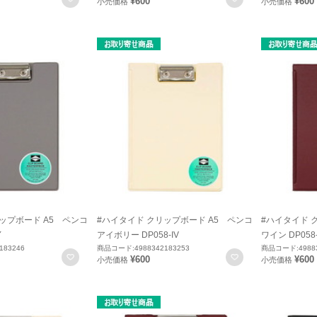
¥600
¥600
小売価格
小売価格
ップボード A5 ペンコ
#ハイタイド クリップボード A5 ペンコ
#ハイタイド 
Y
アイボリー DP058-IV
ワイン DP058
183246
商品コード:4988342183253
商品コード:49883
お気に入りに登録
お気に入りに登録
¥600
¥600
小売価格
小売価格