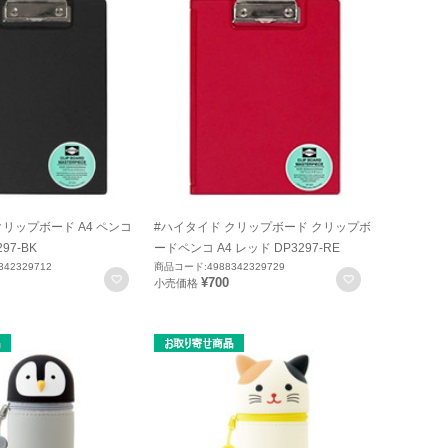
クリップボード A4 ペンコ
#ハイタイド クリップボード クリップボ
97-BK
ードペンコ A4 レッド DP3297-RE
42329712
商品コード:4988342329729
お気に入りに登録
お気に入りに
¥700
小売価格