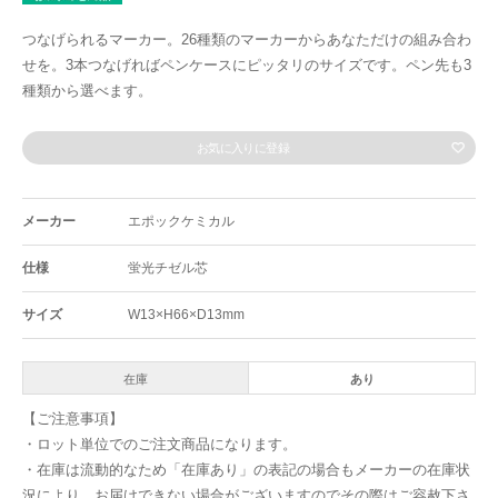
つなげられるマーカー。26種類のマーカーからあなただけの組み合わ
せを。3本つなげればペンケースにピッタリのサイズです。ペン先も3
種類から選べます。
お気に入りに登録
メーカー
エポックケミカル
仕様
蛍光チゼル芯
サイズ
W13×H66×D13mm
在庫
あり
【ご注意事項】
・ロット単位でのご注文商品になります。
・在庫は流動的なため「在庫あり」の表記の場合もメーカーの在庫状
況により、お届けできない場合がございますのでその際はご容赦下さ