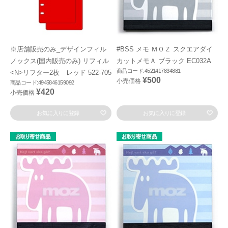
※店舗販売のみ_デザインフィル
#BSS メモ ＭＯＺ スクエアダイ
ノックス(国内販売のみ) リフィル
カットメモＡ ブラック EC032A
商品コード:4521417834881
<N>リフター2枚 レッド 522-705
¥500
小売価格
商品コード:4945846159092
¥420
小売価格
お気に入りに登録
お気に入りに登録