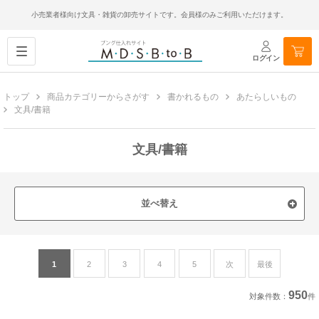
小売業者様向け文具・雑貨の卸売サイトです。会員様のみご利用いただけます。
ログイン
トップ
商品カテゴリーからさがす
書かれるもの
あたらしいもの
文具/書籍
文具/書籍
並べ替え
1
2
3
4
5
次
最後
950
対象件数：
件