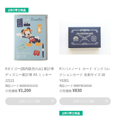
#ダイゴー(国内販売のみ) 家計簿
#ツバメノート カード インクコレ
ディズニー家計簿 A5 ミッキー
クションカード 名刺サイズ 紺
J2121
Y6301
商品コード:4902041521215
商品コード:4968796190182
¥1,200
¥830
小売価格
小売価格
お気に入りに登録
お気に入りに登録