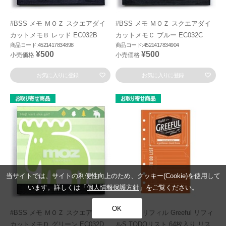
#BSS メモ ＭＯＺ スクエアダイ
#BSS メモ ＭＯＺ スクエアダイ
カットメモＢ レッド EC032B
カットメモＣ ブルー EC032C
商品コード:4521417834898
商品コード:4521417834904
¥500
¥500
小売価格
小売価格
お気に入りに登録
お気に入りに登録
当サイトでは、サイトの利便性向上のため、クッキー(Cookie)を使用して
います。詳しくは「
個人情報保護方針
」をご覧ください。
OK
#BSS メモ ＭＯＺ スクエアダイ
#Greeful リフィル Greeful リフィ
カットメモＤ グリーン EC032D
ルS TODOリスト 64枚入り リス