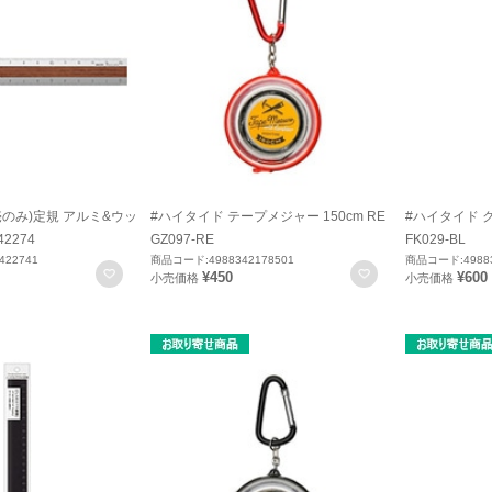
売のみ)定規 アルミ&ウッ
#ハイタイド テープメジャー 150cm RE
#ハイタイド ク
42274
GZ097-RE
FK029-BL
422741
商品コード:4988342178501
商品コード:49883
お気に入りに登録
お気に入りに登録
¥450
¥600
小売価格
小売価格