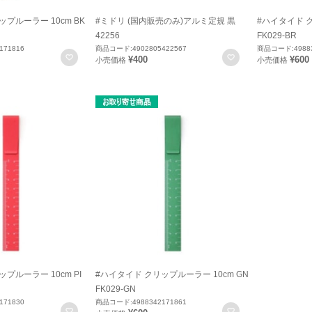
プルーラー 10cm BK
#ミドリ (国内販売のみ)アルミ定規 黒
#ハイタイド ク
42256
FK029-BR
171816
商品コード:4902805422567
商品コード:49883
お気に入りに登録
お気に入りに登録
¥400
¥600
小売価格
小売価格
プルーラー 10cm PI
#ハイタイド クリップルーラー 10cm GN
FK029-GN
171830
商品コード:4988342171861
お気に入りに登録
お気に入りに登録