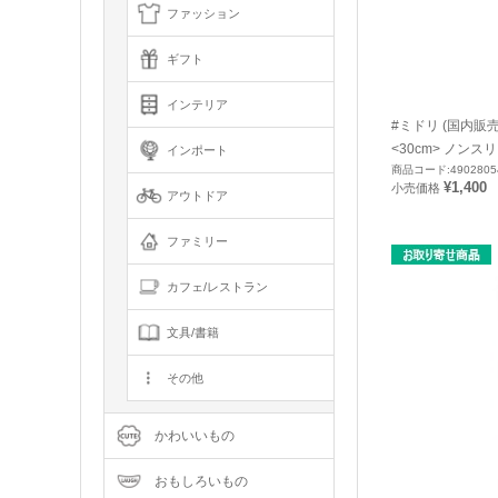
ファッション
ギフト
インテリア
#ミドリ (国内販
<30cm> ノンスリ
インポート
商品コード:4902805
¥1,400
小売価格
アウトドア
ファミリー
カフェ/レストラン
文具/書籍
その他
かわいいもの
おもしろいもの