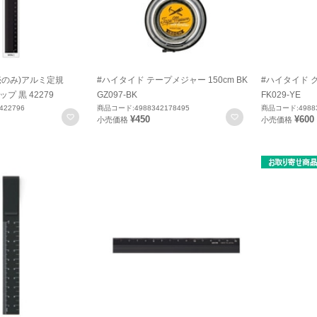
売のみ)アルミ定規
#ハイタイド テープメジャー 150cm BK
#ハイタイド ク
ップ 黒 42279
GZ097-BK
FK029-YE
422796
商品コード:4988342178495
商品コード:49883
お気に入りに登録
お気に入りに登録
¥450
¥600
小売価格
小売価格