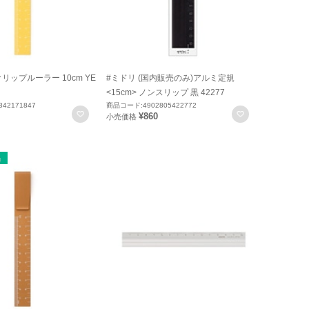
リップルーラー 10cm YE
#ミドリ (国内販売のみ)アルミ定規
<15cm> ノンスリップ 黒 42277
42171847
商品コード:4902805422772
お気に入りに登録
お気に入りに
¥860
小売価格