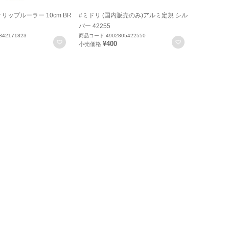
リップルーラー 10cm BR
#ミドリ (国内販売のみ)アルミ定規 シル
バー 42255
42171823
商品コード:4902805422550
お気に入りに登録
お気に入りに
¥400
小売価格