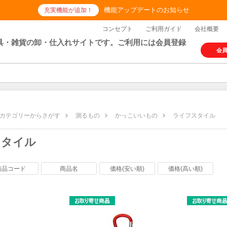
機能アップデートのお知らせ
充実機能が追加！
コンセプト
ご利用ガイド
会社概要
具・雑貨の卸・仕入れサイトです。ご利用には会員登録
会
カテゴリーからさがす
測るもの
かっこいいもの
ライフスタイル
スタイル
商品コード
商品名
価格(安い順)
価格(高い順)