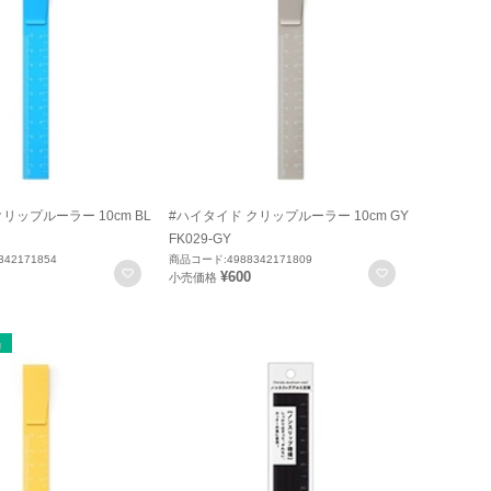
リップルーラー 10cm BL
#ハイタイド クリップルーラー 10cm GY
FK029-GY
42171854
商品コード:4988342171809
お気に入りに登録
お気に入りに
¥600
小売価格