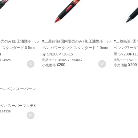
販売のみ)加圧油性ボール
#三菱鉛筆(国内販売のみ) 加圧油性ボール
#三菱鉛筆 (
 スタンダード 0.5mm
ペン パワータンク スタンダード 1.0mm
ペン パワータン
4
赤 SN200PT10-15
黒 SN200PT10
124925
商品コード:4902778763667
商品コード:49027
お気に入りに登録
お気に入りに登録
¥200
¥200
小売価格
小売価格
ペン スーパーマルチ8
314338
お気に入りに登録