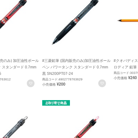
売のみ) 加圧油性ボール
#三菱鉛筆 (国内販売のみ)加圧油性ボール
#クオバディス
 スタンダード 0.7mm
ペン パワータンク スタンダード 0.7mm
ロディア 鉛筆 
商品コード:30379
5
黒 SN200PT07-24
¥240
小売価格
763612
商品コード:4902778763629
お気に入りに登録
お気に入りに登録
¥200
小売価格