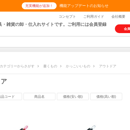
機能アップデートのお知らせ
充実機能が追加！
コンセプト
ご利用ガイド
会社概要
具・雑貨の卸・仕入れサイトです。ご利用には会員登録
会
カテゴリーからさがす
書くもの
かっこいいもの
アウトドア
ドア
商品コード
商品名
価格(安い順)
価格(高い順)