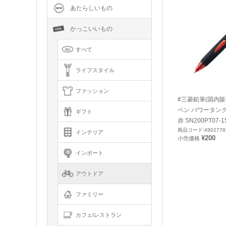
あたらしいもの
かっこいいもの
すべて
ライフスタイル
ファッション
#三菱鉛筆(国内販
ペン パワータンク
ギフト
赤 SN200PT07-1
商品コード:4902778
インテリア
¥200
小売価格
インポート
アウトドア
ファミリー
カフェ/レストラン