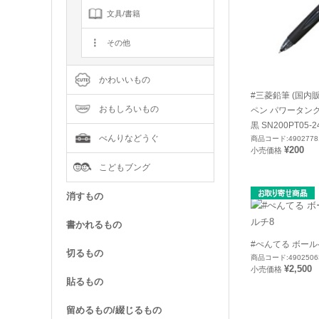
文具/書籍
その他
かわいいもの
#三菱鉛筆 (国内
おもしろいもの
ペン パワータンク
黒 SN200PT05-2
べんりなどうぐ
商品コード:4902778
¥200
小売価格
こどもブング
消すもの
書かれるもの
#ぺんてる ボール
切るもの
商品コード:4902506
¥2,500
小売価格
貼るもの
留めるもの/綴じるもの