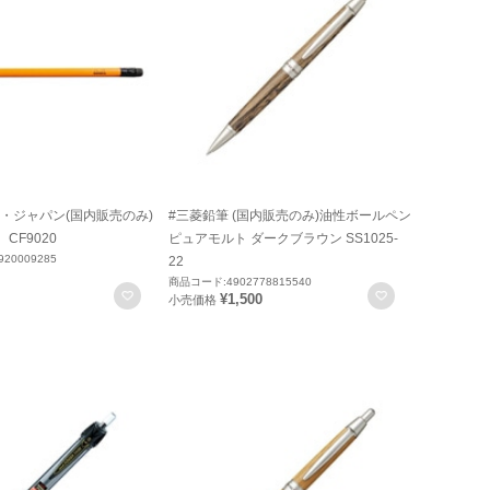
・ジャパン(国内販売のみ)
#三菱鉛筆 (国内販売のみ)油性ボールペン
CF9020
ピュアモルト ダークブラウン SS1025-
20009285
22
商品コード:4902778815540
お気に入りに登録
お気に入りに
¥1,500
小売価格