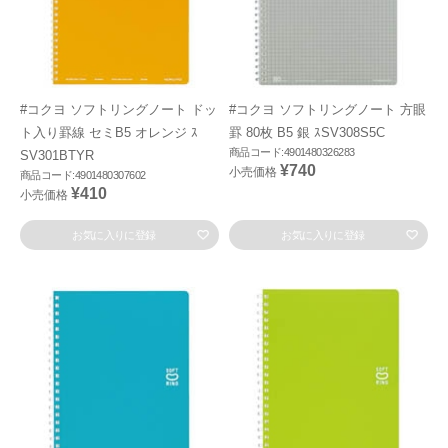
#コクヨ ソフトリングノート ドッ
#コクヨ ソフトリングノート 方眼
ト入り罫線 セミB5 オレンジ ｽ
罫 80枚 B5 銀 ｽSV308S5C
商品コード:4901480326283
SV301BTYR
¥740
小売価格
商品コード:4901480307602
¥410
小売価格
お気に入りに登録
お気に入りに登録