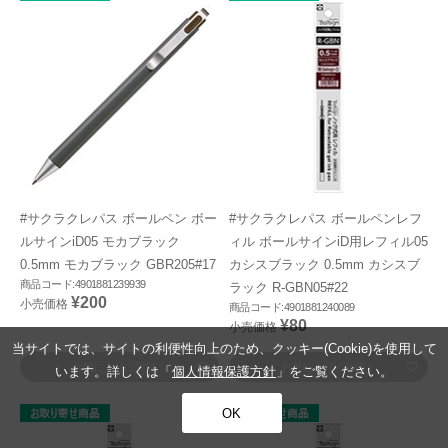
#サクラクレパス ボールペン ボー
#サクラクレパス ボールペンレフ
ルサインiD05 モカブラック
ィル ボールサインiD用レフィル05
0.5mm モカブラック GBR205#17
カシスブラック 0.5mm カシスブ
商品コード:4901881239939
ラック R-GBN05#22
¥200
小売価格
商品コード:4901881240089
¥80
小売価格
当サイトでは、サイトの利便性向上のため、クッキー(Cookie)を使用して
お気に入りに登録
お気に入りに登録
います。詳しくは「
個人情報保護方針
」をご覧ください。
OK