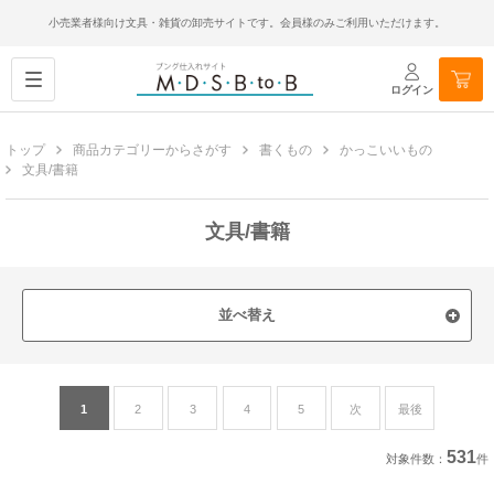
小売業者様向け文具・雑貨の卸売サイトです。会員様のみご利用いただけます。
ログイン
トップ
商品カテゴリーからさがす
書くもの
かっこいいもの
文具/書籍
文具/書籍
並べ替え
1
2
3
4
5
次
最後
531
対象件数：
件