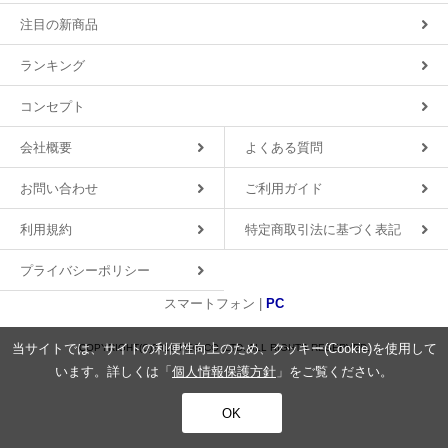
注目の新商品
ランキング
コンセプト
会社概要
よくある質問
お問い合わせ
ご利用ガイド
利用規約
特定商取引法に基づく表記
プライバシーポリシー
スマートフォン |
PC
当サイトでは、サイトの利便性向上のため、クッキー(Cookie)を使用して
COPYRIGHT(C)2018 MDS CO.,LTD. ALL RIGHTS RESERVED.
います。詳しくは「
個人情報保護方針
」をご覧ください。
OK