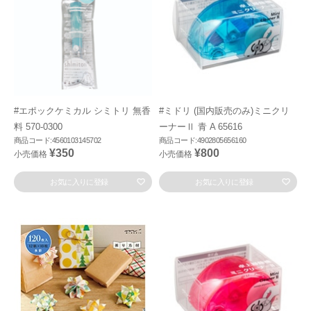
#エポックケミカル シミトリ 無香
#ミドリ (国内販売のみ)ミニクリ
料 570-0300
ーナーⅡ 青 A 65616
商品コード:4560103145702
商品コード:4902805656160
¥350
¥800
小売価格
小売価格
お気に入りに登録
お気に入りに登録