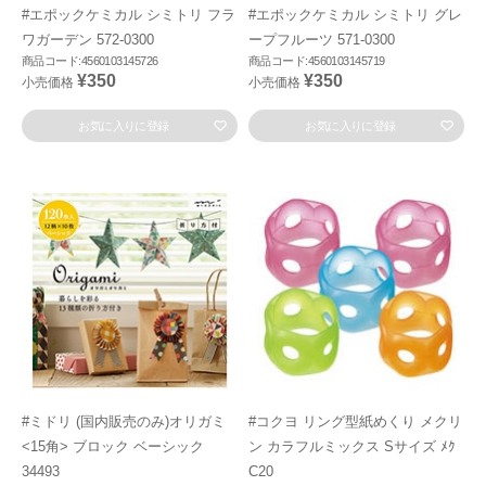
#エポックケミカル シミトリ フラ
#エポックケミカル シミトリ グレ
ワガーデン 572-0300
ープフルーツ 571-0300
商品コード:4560103145726
商品コード:4560103145719
¥350
¥350
小売価格
小売価格
お気に入りに登録
お気に入りに登録
#ミドリ (国内販売のみ)オリガミ
#コクヨ リング型紙めくり メクリ
<15角> ブロック ベーシック
ン カラフルミックス Sサイズ ﾒｸ
34493
C20