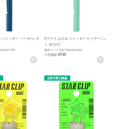
み ツイッギー ソーダ×レモ
#プラス はさみ ツイッギー ピーチ×ミン
ト 34-573
64637705
商品コード:4977564613334
¥730
小売価格
お気に入りに登録
お気に入りに