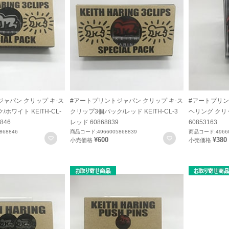
ャパン クリップ キ-ス
#アートプリントジャパン クリップ キ-ス
#アートプリン
ホワイト KEITH-CL-
クリップ3個パック/レッド KEITH-CL-3
ヘリング クリッ
846
レッド 60868839
60853163
868846
商品コード:4966005868839
商品コード:49660
お気に入りに登録
お気に入りに登録
¥600
¥380
小売価格
小売価格