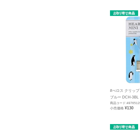
#べロス クリップ
ブルー DCH-3BL
商品コード:4976512
¥130
小売価格