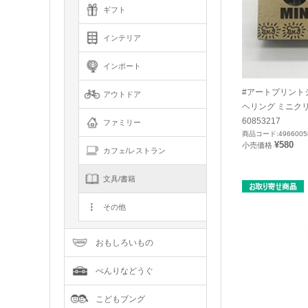
ギフト
インテリア
インポート
#アートプリントジ
アウトドア
ヘリング ミニクリ
60853217
ファミリー
商品コード:4966005
¥580
小売価格
カフェ/レストラン
文具/書籍
その他
おもしろいもの
べんりなどうぐ
こどもブング