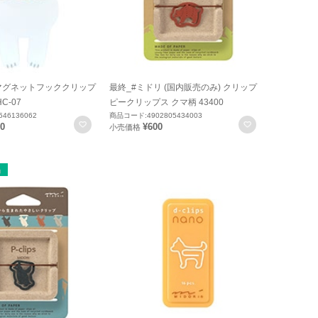
マグネットフッククリップ
最終_#ミドリ (国内販売のみ) クリップ
C-07
ピークリップス クマ柄 43400
46136062
商品コード:4902805434003
お気に入りに登録
お気に入りに
00
¥600
小売価格