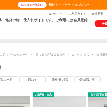
機能アップデートのお知らせ
充実機能が追加！
コンセプト
ご利用ガイド
会社概要
具・雑貨の卸・仕入れサイトです。ご利用には会員登録
会
カテゴリーからさがす
留めるもの/綴じるもの
かわいいもの
文具/書
籍
商品コード
商品名
価格(安い順)
価格(高い順)