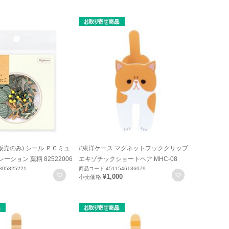
販売のみ) シール ＰＣミュ
#東洋ケース マグネットフッククリップ
ーション 葉柄 82522006
エキゾチックショートヘア MHC-08
05825221
商品コード:4511546136079
お気に入りに登録
お気に入りに
¥1,000
小売価格