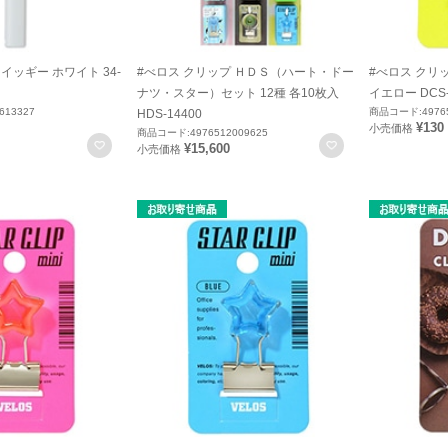
イッギー ホワイト 34-
#べロス クリップ ＨＤＳ（ハート・ドー
#べロス クリ
ナツ・スター）セット 12種 各10枚入
イエロー DCS-
613327
商品コード:49765
HDS-14400
¥130
小売価格
商品コード:4976512009625
お気に入りに登録
お気に入りに登録
¥15,600
小売価格