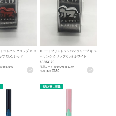
トジャパン クリップ キ-ス
#アートプリントジャパン クリップ キ-ス
プ CL-1 レッド
ヘリング クリップ CL-2 ホワイト
60853170
05853163
商品コード:4966005853170
お気に入りに登録
お気に入りに
¥380
小売価格