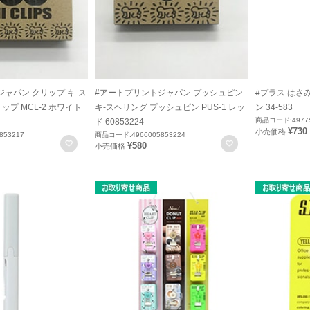
ャパン クリップ キ-ス
#アートプリントジャパン プッシュピン
#プラス はさ
ップ MCL-2 ホワイト
キ-スヘリング プッシュピン PUS-1 レッ
ン 34-583
商品コード:49775
ド 60853224
¥730
小売価格
853217
商品コード:4966005853224
お気に入りに登録
お気に入りに登録
¥580
小売価格