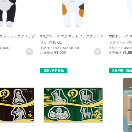
グネットフッククリップ
#東洋ケース マグネットフッククリップ
#東洋ケース 
5
ミケ MHC-01
ラグドール MH
136048
商品コード:4511546136000
商品コード:45115
お気に入りに登録
お気に入りに登録
¥1,000
¥1,0
小売価格
小売価格