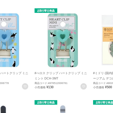
 ハートクリップ ミニ
#べロス クリップ ハートクリップ ミニ
#ミドリ (国内
ミント DCH-3MT
ージアム デコレ
006778
商品コード:4976512006761
商品コード:49028
お気に入りに登録
お気に入りに登録
¥130
¥500
小売価格
小売価格