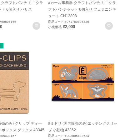
 クラフトパンチ ミニクラ
#カール事務器 クラフトパンチ ミニクラ
ト 6個入り パリス
フトパンチセット 6個入り フェミニンキ
ュート CN12808
60805166
商品コード:4971760805326
お気に入りに登録
お気に入りに
00
¥2,000
小売価格
販売のみ) クリップ ディー
#ミドリ (国内販売のみ)エッチングクリッ
ボックス ダックス 43345
プ 小動物 43362
05433457
商品コード:4902805433624