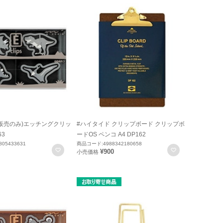
内販売のみ)エッチングクリッ
#ハイタイド クリップボード クリップボ
63
ードOS ペンコ A4 DP162
05433631
商品コード:4988342180658
お気に入りに登録
お気に入りに
¥900
小売価格