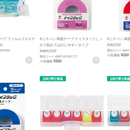
テープ フィルムクロステ
#ニチバン 両面テープ ナイスタックしっ
#ニチバン 両
50
かり貼れてはがしやすいタイプ
NW15SF
065386
商品コード:49871
NWH15SF
¥260
小売価格
商品コード:4987167041717
お気に入りに登録
お気に入りに登録
¥260
小売価格