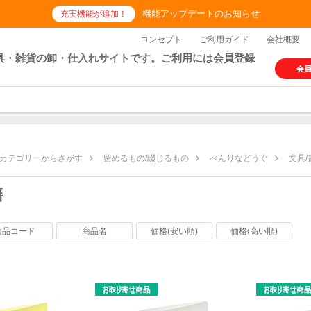
機能アップデートのお知らせ
充実機能が追加！
コンセプト
ご利用ガイド
会社概要
具・雑貨の卸・仕入れサイトです。ご利用には会員登録
会
カテゴリーからさがす
留めるもの/綴じるもの
べんりなどうぐ
文具/
籍
商品コード
商品名
価格(安い順)
価格(高い順)