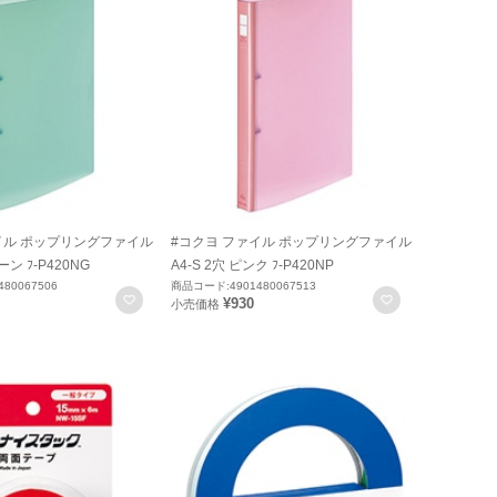
イル ポップリングファイル
#コクヨ ファイル ポップリングファイル
ーン ﾌ-P420NG
A4-S 2穴 ピンク ﾌ-P420NP
80067506
商品コード:4901480067513
お気に入りに登録
お気に入りに
¥930
小売価格