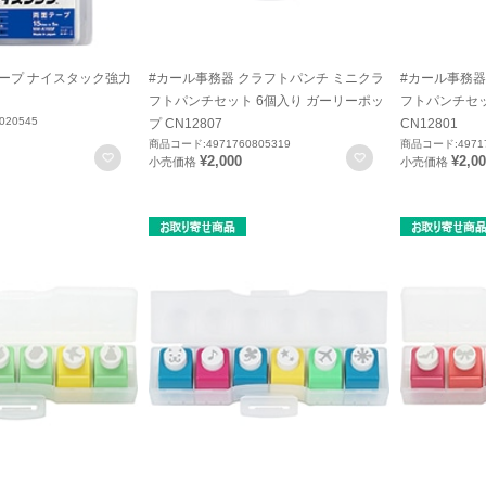
テープ ナイスタック強力
#カール事務器 クラフトパンチ ミニクラ
#カール事務器
フトパンチセット 6個入り ガーリーポッ
フトパンチセッ
020545
プ CN12807
CN12801
商品コード:4971760805319
商品コード:49717
お気に入りに登録
お気に入りに登録
¥2,000
¥2,0
小売価格
小売価格