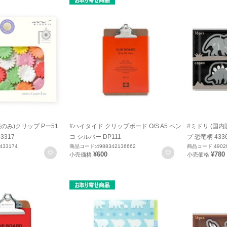
のみ)クリップ Pー51
#ハイタイド クリップボード O/S A5 ペン
#ミドリ (国
3317
コ シルバー DP111
プ 恐竜柄 433
433174
商品コード:4988342136662
商品コード:49028
お気に入りに登録
お気に入りに登録
¥600
¥780
小売価格
小売価格