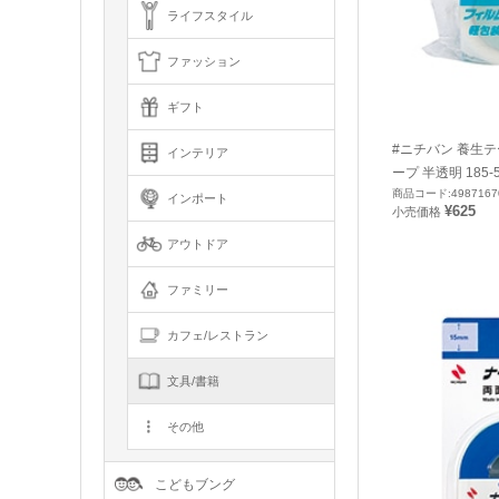
ライフスタイル
ファッション
ギフト
#ニチバン 養生
インテリア
ープ 半透明 185-
商品コード:4987167
インポート
¥625
小売価格
アウトドア
ファミリー
カフェ/レストラン
文具/書籍
その他
こどもブング