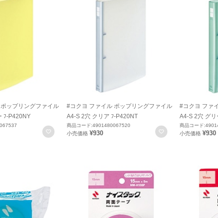
ル ポップリングファイル
#コクヨ ファイル ポップリングファイル
#コクヨ ファ
 ﾌ-P420NY
A4-S 2穴 クリア ﾌ-P420NT
A4-S 2穴 グリ
067537
商品コード:4901480067520
商品コード:49014
お気に入りに登録
お気に入りに登録
¥930
¥930
小売価格
小売価格