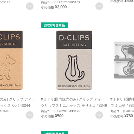
¥500
小売価格
805173
商品コード:4971760805159
お気に入りに登録
お気に入りに登録
¥2,000
小売価格
のみ) クリップ ディー
#ミドリ(国内販売のみ) クリップ ディー
#ミドリ (国
クス シバ 43344
クリップスミニボックス 座りネコ 43349
プ ネコ柄 433
433440
商品コード:4902805433495
商品コード:49028
お気に入りに登録
お気に入りに登録
¥500
¥780
小売価格
小売価格