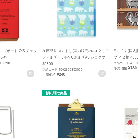
ップボード O/S チェッ
在庫限り_#ミドリ(国内販売のみ) クリア
#ミドリ (国
-ﾅｼ
フォルダー 3ポケCホルダA5 シロクマ
プ イヌ柄 433
156233
商品コード:49028
35306
¥780
小売価格
商品コード:4902805353069
お気に入りに登録
お気に入りに登録
¥240
小売価格