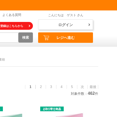
よくある質問
こんにちは ゲスト さん
ログイン
員登録はこちらから
検索
レジへ進む
書籍
1
2
3
4
5
次
最後
462
対象件数：
件