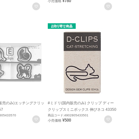
¥780
小売価格
お気に入りに登録
お気に入りに
内販売のみ)エッチングクリッ
#ミドリ(国内販売のみ) クリップ ディー
57
クリップスミニボックス 伸びネコ 43350
05433570
商品コード:4902805433501
お気に入りに登録
お気に入りに
¥500
小売価格