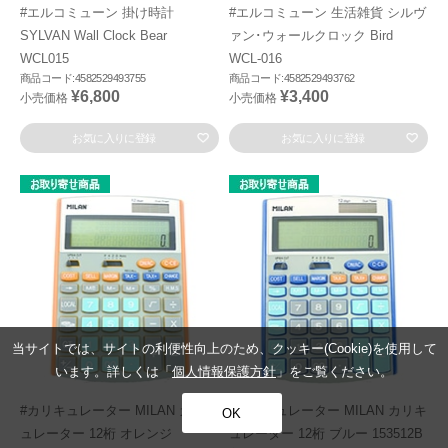
#エルコミューン 掛け時計
#エルコミューン 生活雑貨 シルヴ
SYLVAN Wall Clock Bear
ァン･ウォールクロック Bird
WCL015
WCL-016
商品コード:4582529493755
商品コード:4582529493762
¥6,800
¥3,400
小売価格
小売価格
お気に入りに登録
お気に入りに登録
当サイトでは、サイトの利便性向上のため、クッキー(Cookie)を使用して
います。詳しくは「
個人情報保護方針
」をご覧ください。
#カリキュレーター MILAN カリキ
#カリキュレーター MILAN カリキ
OK
ュレーター 12桁 オレンジ
ュレーター 12桁 ブルー 153512B