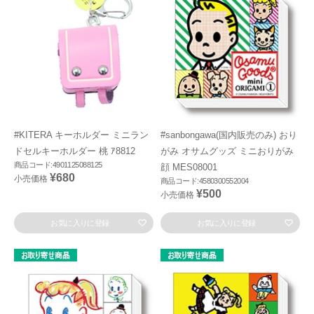
#KITERA キーホルダー ミニラン
#sanbongawa(国内販売のみ) おり
ドセルキーホルダー 桃 ｱ8812
がみ オサムグッズ ミニおりがみ
商品コード:4901125088125
顔 MES08001
¥680
小売価格
商品コード:4580300552004
¥500
小売価格
お気に入りに登録
お気に入りに登録