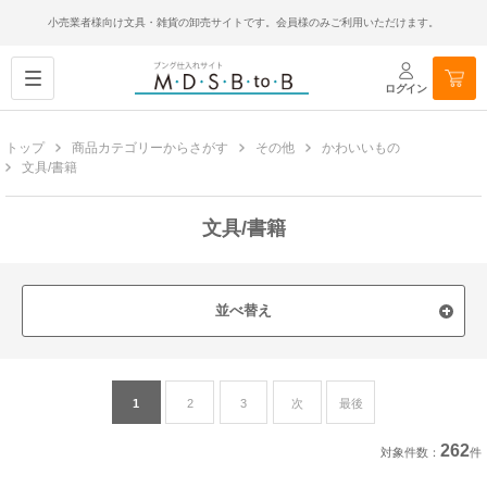
小売業者様向け文具・雑貨の卸売サイトです。会員様のみご利用いただけます。
ログイン
トップ
商品カテゴリーからさがす
その他
かわいいもの
文具/書籍
文具/書籍
並べ替え
1
2
3
次
最後
262
対象件数：
件