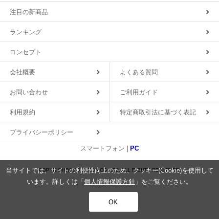
注目の新商品
ランキング
コンセプト
会社概要
よくある質問
お問い合わせ
ご利用ガイド
利用規約
特定商取引法に基づく表記
プライバシーポリシー
スマートフォン |
PC
当サイトでは、サイトの利便性向上のため、クッキー(Cookie)を使用して
COPYRIGHT(C)2018 MDS CO.,LTD. ALL RIGHTS RESERVED.
います。詳しくは「
個人情報保護方針
」をご覧ください。
OK