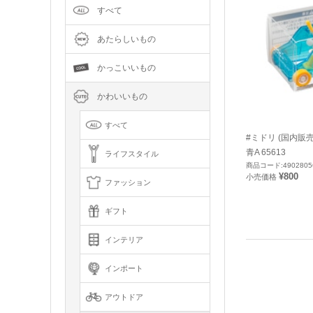
すべて
あたらしいもの
かっこいいもの
かわいいもの
すべて
#ミドリ (国内販
青A 65613
ライフスタイル
商品コード:4902805
¥800
小売価格
ファッション
ギフト
インテリア
インポート
アウトドア