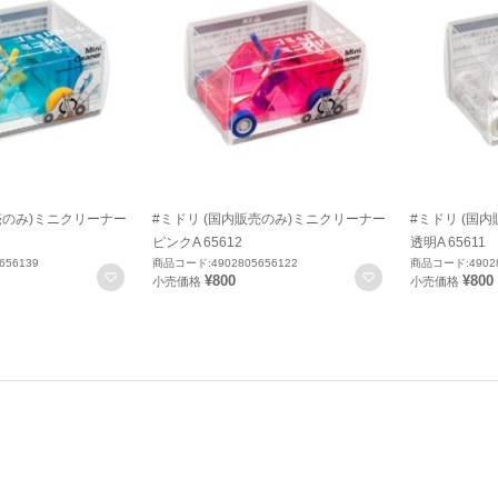
売のみ)ミニクリーナー
#ミドリ (国内販売のみ)ミニクリーナー
#ミドリ (国
ピンクA 65612
透明A 65611
656139
商品コード:4902805656122
商品コード:49028
お気に入りに登録
お気に入りに登録
¥800
¥800
小売価格
小売価格