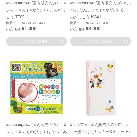
#sanbongawa (国内販売のみ) １０
#sanbongawa (国内販売のみ) アル
ツキ１０カものがたりくまのがっ
バム たんじょうものがたり くま
こう TT09
のがっこう KG01
商品コード:4562112713149
商品コード:4562112713132
¥1,400
¥3,000
小売価格
小売価格
お気に入りに登録
お気に入りに登録
#sanbongawa (国内販売のみ) １０
#マルアイ (国内販売のみ) ディズ
ツキ１０カものがたり はらぺこあ
ニー多当お祝ミッキー&ミニー Pﾉ