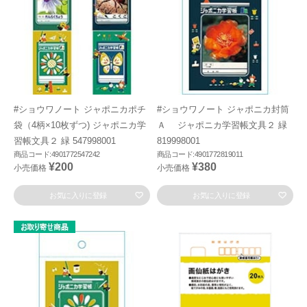
#ショウワノート ジャポニカポチ
#ショウワノート ジャポニカ封筒
袋（4柄×10枚ずつ) ジャポニカ学
Ａ ジャポニカ学習帳文具２ 緑
習帳文具２ 緑 547998001
819998001
商品コード:4901772547242
商品コード:4901772819011
¥200
¥380
小売価格
小売価格
お気に入りに登録
お気に入りに登録