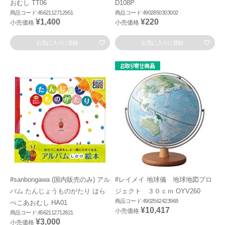
おむし TT06
D108P
商品コード:4562112712951
商品コード:4902850303002
¥1,400
¥220
小売価格
小売価格
お気に入りに登録
お気に入りに登録
#sanbongawa (国内販売のみ) アル
#レイメイ 地球儀 地球地図プロ
バム たんじょうものがたり はら
ジェクト ３０ｃｍ OYV260
商品コード:4902562423968
ぺこあおむし HA01
¥10,417
小売価格
商品コード:4562112712821
¥3,000
小売価格