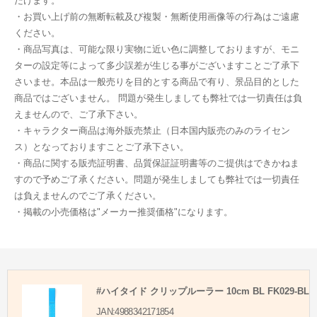
だけます。
・お買い上げ前の無断転載及び複製・無断使用画像等の行為はご遠慮
ください。
・商品写真は、可能な限り実物に近い色に調整しておりますが、モニ
ターの設定等によって多少誤差が生じる事がございますことご了承下
さいませ。本品は一般売りを目的とする商品で有り、景品目的とした
商品ではございません。 問題が発生しましても弊社では一切責任は負
えませんので、ご了承下さい。
・キャラクター商品は海外販売禁止（日本国内販売のみのライセン
ス）となっておりますことご了承下さい。
・商品に関する販売証明書、品質保証証明書等のご提供はできかねま
すので予めご了承ください。問題が発生しましても弊社では一切責任
は負えませんのでご了承ください。
・掲載の小売価格は"メーカー推奨価格"になります。
#ハイタイド クリップルーラー 10cm BL FK029-BL
JAN:4988342171854