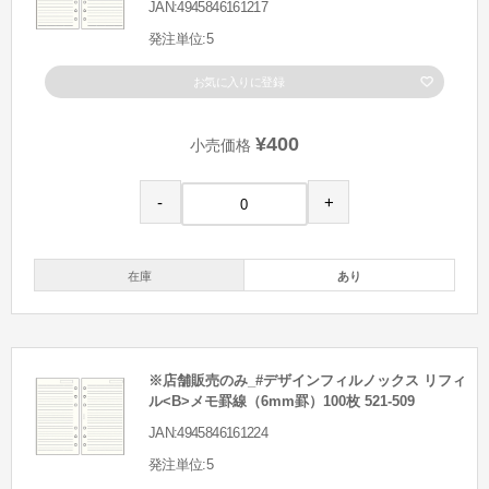
JAN:4945846161217
発注単位:5
お気に入りに登録
¥400
小売価格
-
+
在庫
あり
※店舗販売のみ_#デザインフィルノックス リフィ
ル<B>メモ罫線（6mm罫）100枚 521-509
JAN:4945846161224
発注単位:5