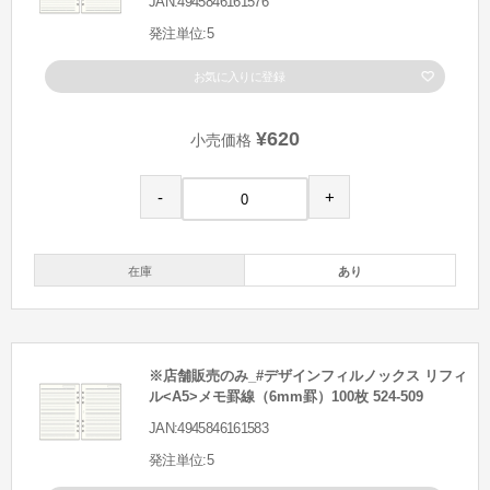
JAN:4945846161576
発注単位:5
お気に入りに登録
¥620
小売価格
-
+
在庫
あり
※店舗販売のみ_#デザインフィルノックス リフィ
ル<A5>メモ罫線（6mm罫）100枚 524-509
JAN:4945846161583
発注単位:5