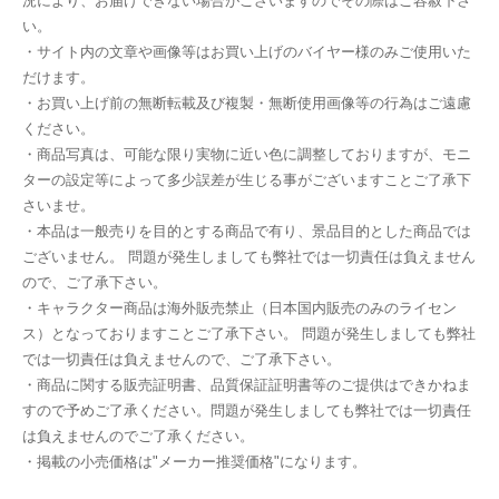
況により、お届けできない場合がございますのでその際はご容赦下さ
い。
・サイト内の文章や画像等はお買い上げのバイヤー様のみご使用いた
だけます。
・お買い上げ前の無断転載及び複製・無断使用画像等の行為はご遠慮
ください。
・商品写真は、可能な限り実物に近い色に調整しておりますが、モニ
ターの設定等によって多少誤差が生じる事がございますことご了承下
さいませ。
・本品は一般売りを目的とする商品で有り、景品目的とした商品では
ございません。 問題が発生しましても弊社では一切責任は負えません
ので、ご了承下さい。
・キャラクター商品は海外販売禁止（日本国内販売のみのライセン
ス）となっておりますことご了承下さい。 問題が発生しましても弊社
では一切責任は負えませんので、ご了承下さい。
・商品に関する販売証明書、品質保証証明書等のご提供はできかねま
すので予めご了承ください。問題が発生しましても弊社では一切責任
は負えませんのでご了承ください。
・掲載の小売価格は"メーカー推奨価格"になります。