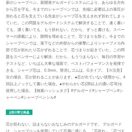
新のシャープペン。新開発デルガードシステムにより、あらゆる方向
から芯を守る。今までのシャープペンでは、先端に必要以上の筆圧が
加わると芯を支えている先金がシャープ芯を支えきれず折れてしまっ
ていた。この問題をデルガードシステムで解決することで、速く書い
ても、濃く書いても、もう折れない。だから、ずっと書ける。スペー
サーの搭載により、隙間を埋めることで、芯づまりを防ぐ。今までの
シャープペンでは、落下などの外部からの衝撃によりシャープメカ内
部で芯が折れたり芯がずれることで、芯づまりが起きていた。この問
題をスペンサーにより解決、だから、もうつまらない、毎日の学習や
テストなど、いちばん大事な場面で、ベストパフォーマンスを発揮で
きる、シャープ芯は、0.3mm。替消しゴムは、Gタイプ。【※注意】
次の場合、芯が折れることがあります。●芯が出ていない状態から、4
回以上ノックして書いた場合。●やわらかい芯(2B以上の濃い芯等)を
使用した場合。【検索ハッシュタグ】#デルガード#シャープペン#シ
ャーペン#シャープペンシル#
芯が折れない、詰まらないおなじみのデルガードです。 デルガード
は、シャープペンを使用していて不満に感じる、「芯折れ」「芯づま