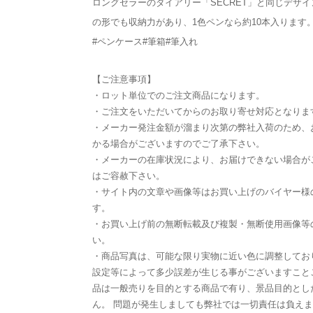
ロングセラーのダイアリー「SECRET」と同じデザ
の形でも収納力があり、1色ペンなら約10本入ります
#ペンケース#筆箱#筆入れ
【ご注意事項】
・ロット単位でのご注文商品になります。
・ご注文をいただいてからのお取り寄せ対応となりま
・メーカー発注金額が溜まり次第の弊社入荷のため、
かる場合がございますのでご了承下さい。
・メーカーの在庫状況により、お届けできない場合が
はご容赦下さい。
・サイト内の文章や画像等はお買い上げのバイヤー様
す。
・お買い上げ前の無断転載及び複製・無断使用画像等
い。
・商品写真は、可能な限り実物に近い色に調整してお
設定等によって多少誤差が生じる事がございますこと
品は一般売りを目的とする商品で有り、景品目的とし
ん。 問題が発生しましても弊社では一切責任は負え