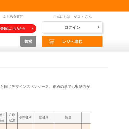
よくある質問
こんにちは ゲスト さん
ログイン
員登録はこちらから
検索
レジへ進む
T」と同じデザインのペンケース。細めの形でも収納力が
発注
在庫
小売価格
卸価格
数量
単位
状況