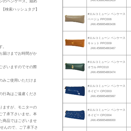
インのペンケース。細め
JAN:4589954863429
。【検索ハッシュタグ】
#エルコミューン ペンケース
ベージュ PPC006
JAN:4589954863436
#エルコミューン ペンケース
キャット PPC009
す。
JAN:4589954863467
お届けまでお時間がか
#エルコミューン ペンケース
ございますのでその際
オウル PPC010
JAN:4589954863474
のみご使用いただけま
#エルコミューン ペンケース
ネイビー CPC003
の行為はご遠慮くださ
JAN:4589954865997
りますが、モニターの
#エルコミューン ペンケース
ご了承下さいませ。本
ネイビー CPC004
た商品ではございませ
JAN:4589954866000
ませんので、ご了承下さ