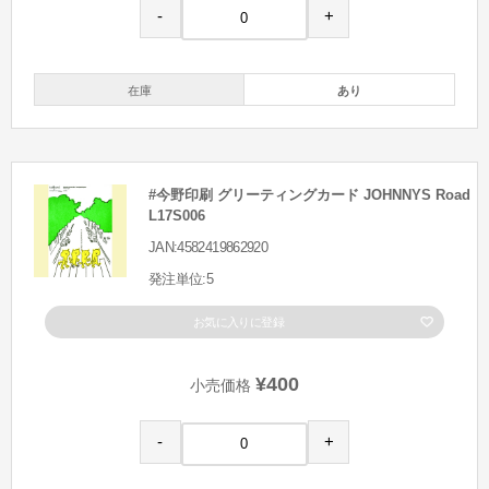
-
+
在庫
あり
#今野印刷 グリーティングカード JOHNNYS Road
L17S006
JAN:4582419862920
発注単位:5
お気に入りに登録
¥400
小売価格
-
+