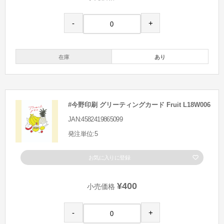
-
+
在庫
あり
#今野印刷 グリーティングカード Fruit L18W006
JAN:4582419865099
発注単位:5
お気に入りに登録
¥400
小売価格
-
+