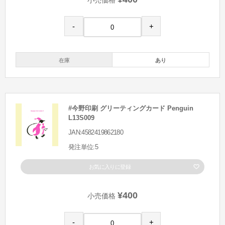
小売価格
-
+
在庫
あり
#今野印刷 グリーティングカード Penguin
L13S009
JAN:4582419862180
発注単位:5
お気に入りに登録
¥400
小売価格
-
+