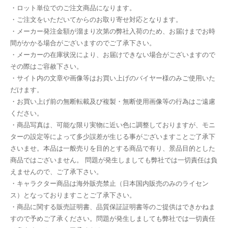
・ロット単位でのご注文商品になります。
・ご注文をいただいてからのお取り寄せ対応となります。
・メーカー発注金額が溜まり次第の弊社入荷のため、お届けまでお時
間がかかる場合がございますのでご了承下さい。
・メーカーの在庫状況により、お届けできない場合がございますので
その際はご容赦下さい。
・サイト内の文章や画像等はお買い上げのバイヤー様のみご使用いた
だけます。
・お買い上げ前の無断転載及び複製・無断使用画像等の行為はご遠慮
ください。
・商品写真は、可能な限り実物に近い色に調整しておりますが、モニ
ターの設定等によって多少誤差が生じる事がございますことご了承下
さいませ。本品は一般売りを目的とする商品で有り、景品目的とした
商品ではございません。 問題が発生しましても弊社では一切責任は負
えませんので、ご了承下さい。
・キャラクター商品は海外販売禁止（日本国内販売のみのライセン
ス）となっておりますことご了承下さい。
・商品に関する販売証明書、品質保証証明書等のご提供はできかねま
すので予めご了承ください。問題が発生しましても弊社では一切責任