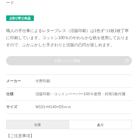
ード
職人の手仕事によるレタープレス（活版印刷）は1色ずつ1枚1枚丁寧
に印刷しています。コットン100％のやわらかな紙を使用しておりま
すので、ふかふかした手ざわりと活版の凸凹が楽しめます。
お気に入りに登録
メーカー
今野印刷
仕様
活版印刷・コットンペーパー100％使用・封筒1枚付属
サイズ
W101×H140×D5ｍｍ
在庫
あり
【ご注意事項】