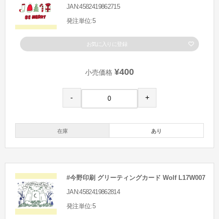
JAN:4582419862715
発注単位:5
お気に入りに登録
¥400
小売価格
-
+
在庫
あり
#今野印刷 グリーティングカード Wolf L17W007
JAN:4582419862814
発注単位:5