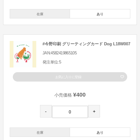
在庫
あり
#今野印刷 グリーティングカード Dog L18W007
JAN:4582419865105
発注単位:5
お気に入りに登録
¥400
小売価格
-
+
在庫
あり