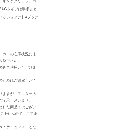
ーキングクリップ。薄
BAGタイプは手帳とと
ハッシュタグ】#ブック
ーカーの在庫状況によ
容赦下さい。
のみご使用いただけま
の行為はご遠慮くださ
りますが、モニターの
ご了承下さいませ。
とした商品ではござい
負えませんので、ご了承
みのライセンス）とな