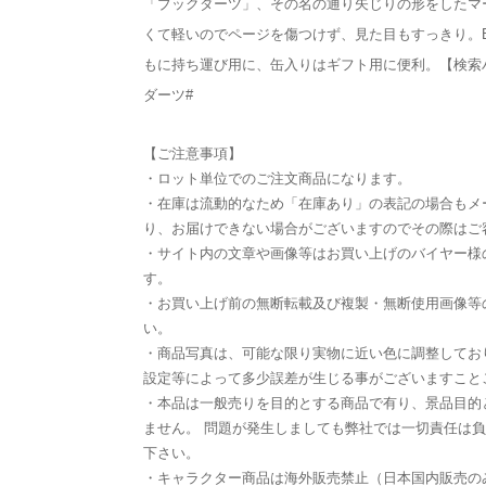
「ブックダーツ」、その名の通り矢じりの形をしたマ
くて軽いのでページを傷つけず、見た目もすっきり。
もに持ち運び用に、缶入りはギフト用に便利。【検索
ダーツ#
【ご注意事項】
・ロット単位でのご注文商品になります。
・在庫は流動的なため「在庫あり」の表記の場合もメ
り、お届けできない場合がございますのでその際はご
・サイト内の文章や画像等はお買い上げのバイヤー様
す。
・お買い上げ前の無断転載及び複製・無断使用画像等
い。
・商品写真は、可能な限り実物に近い色に調整してお
設定等によって多少誤差が生じる事がございますこと
・本品は一般売りを目的とする商品で有り、景品目的
ません。 問題が発生しましても弊社では一切責任は
下さい。
・キャラクター商品は海外販売禁止（日本国内販売の