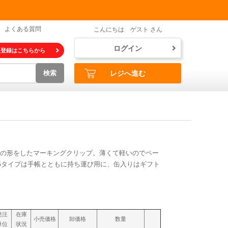
よくある質問
こんにちは ゲスト さん
ログイン
員登録はこちらから
検索
レジへ進む
の形をしたマーキングクリップ。薄くて軽いのでペー
Gタイプは手帳とともに持ち運び用に、缶入りはギフト
発注
在庫
小売価格
卸価格
数量
単位
状況