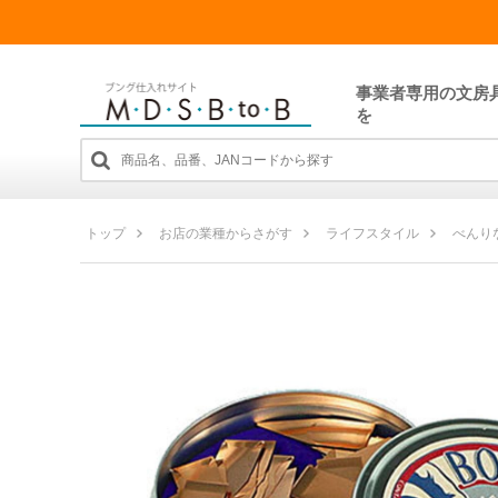
事業者専用の文房
を
トップ
お店の業種からさがす
ライフスタイル
べんり