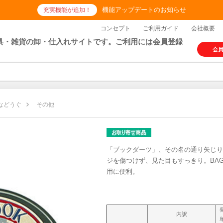
機能アップデートのお知らせ
充実機能が追加！
コンセプト
ご利用ガイド
会社概要
具・雑貨の卸・仕入れサイトです。ご利用には会員登録
会
などうぐ
その他
「ブックダーツ」、その名の通り矢じり
ジを傷つけず、見た目もすっきり。BA
用に便利。
内訳