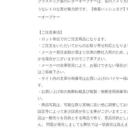
プラスチック製のレターオープナーは、昔のアメリカ
うなレトロな形が魅力的です。【検索ハッシュタグ】
ーオープナー
【ご注意事項】
・ロット単位でのご注文商品になります。
・ご注文をいただいてからのお取り寄せ対応となりま
・メーカー発注金額が溜まり次第の弊社入荷のため、
かる場合がございますのでご了承下さい。
・メーカーの在庫状況により、お届けできない場合が
はご容赦下さい。
・サイト内の文章や画像等はお買い上げのバイヤー様
す。
・お買い上げ前の無断転載及び複製・無断使用画像等
い。
・商品写真は、可能な限り実物に近い色に調整してお
設定等によって多少誤差が生じる事がございますこと
品は一般売りを目的とする商品で有り、景品目的とし
ん。 問題が発生しましても弊社では一切責任は負え