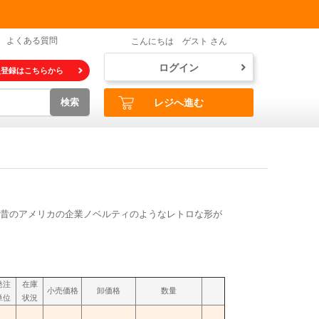
よくある質問
こんにちは ゲスト さん
ログイン
員登録はこちらから
検索
レジへ進む
昔のアメリカの企業ノベルティのようなレトロな形が
発注
在庫
小売価格
卸価格
数量
単位
状況