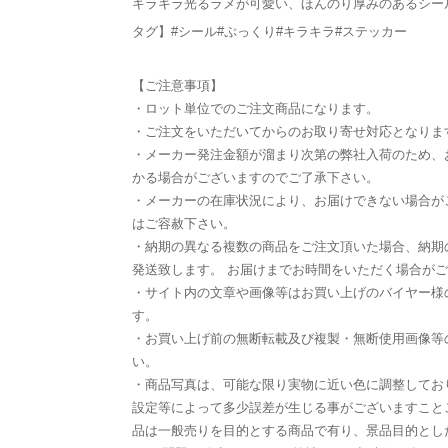
キラキラ光るラメが可愛い、ほんのり厚みのあるシー
タグ】#シール#ぷっくり#キラキラ#ステッカー
【ご注意事項】
・ロット単位でのご注文商品になります。
・ご注文をいただいてからのお取り寄せ対応となりま
・メーカー発注金額が溜まり次第の弊社入荷のため、
かる場合がございますのでご了承下さい。
・メーカーの在庫状況により、お届けできない場合が
はご容赦下さい。
・納期の異なる複数の商品をご注文頂いた場合、納期
発送致します。 お届けまでお時間をいただく場合が
・サイト内の文章や画像等はお買い上げのバイヤー様
す。
・お買い上げ前の無断転載及び複製・無断使用画像等
い。
・商品写真は、可能な限り実物に近い色に調整してお
設定等によって多少誤差が生じる事がございますこと
品は一般売りを目的とする商品で有り、景品目的とし