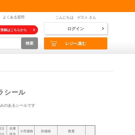
よくある質問
こんにちは ゲスト さん
ログイン
員登録はこちらから
検索
レジへ進む
ラシール
みのあるシールです
発注
在庫
小売価格
卸価格
数量
単位
状況