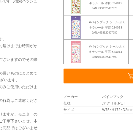
ルです【検索ハッシュ
キラシール 洋食 624012
JAN:4938325407678
#パインブック シール ぷく
キラシール 宇宙 624013
JAN:4938325407685
す。
お届けまでお時間がか
#パインブック シール ぷく
キラシール 宝石 624014
JAN:4938325407692
ございますのでその際
の長いものにまとめて
ございます。
のみご使用いただけま
メーカー
パインブック
の行為はご遠慮くださ
仕様
,アクリル,PET
サイズ
W75×H172×D2m
りますが、モニターの
ご了承下さいませ。本
た商品ではございませ