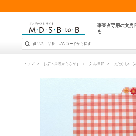
事業者専用の文房
を
トップ
お店の業種からさがす
文具/書籍
あたらしいも