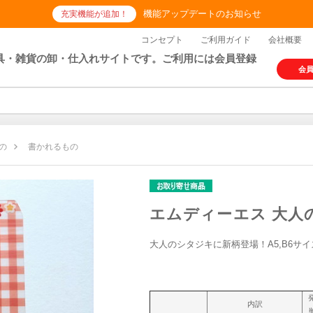
機能アップデートのお知らせ
充実機能が追加！
コンセプト
ご利用ガイド
会社概要
具・雑貨の卸・仕入れサイトです。ご利用には会員登録
会
の
書かれるもの
エムディーエス 大人の
大人のシタジキに新柄登場！A5,B6サ
内訳