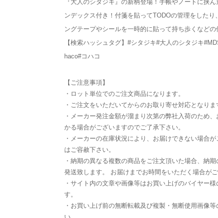
『大人のシタジキ』の新柄登場！手帳やノートに挟ん
ンデックス付き！付箋を貼ってTODOの管理をしたり
ングテープやシールを一時的に貼って持ち歩くなどの
【検索ハッシュタグ】#シタジキ#大人のシタジキ#MDS
haco#コハコ
【ご注意事項】
・ロット単位でのご注文商品になります。
・ご注文をいただいてからのお取り寄せ対応となりま
・メーカー発注金額が溜まり次第の弊社入荷のため、
かる場合がございますのでご了承下さい。
・メーカーの在庫状況により、お届けできない場合が
はご容赦下さい。
・納期の異なる複数の商品をご注文頂いた場合、納期
発送致します。 お届けまでお時間をいただく場合が
・サイト内の文章や画像等はお買い上げのバイヤー様
す。
・お買い上げ前の無断転載及び複製・無断使用画像等
い。