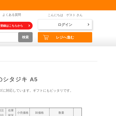
よくある質問
こんにちは ゲスト さん
ログイン
員登録はこちらから
検索
レジへ進む
シタジキ A5
イズに対応しています。ギフトにもピッタリです。
発注
在庫
小売価格
卸価格
数量
単位
状況