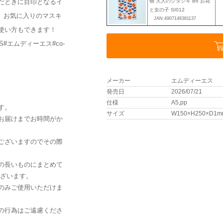
だときに目印となるイ
物 大人のシタジキ B6 お花
と女の子 SI012
、お気に入りのマスキ
JAN:4907148381137
使い方もできます！
#エムディーエス#co-
メーカー
エムディーエス
発売日
2026/07/21
仕様
A5,pp
す。
サイズ
W150×H250×D1m
お届けまでお時間がか
ございますのでその際
の長いものにまとめて
ございます。
のみご使用いただけま
の行為はご遠慮くださ