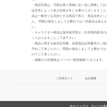
・商品写真は、可能な限り実物に近い色に調整してお
設定等によって多少誤差が生じる事がございますこと
品は一般売りを目的とする商品で有り、景品目的とし
ん。 問題が発生しましても弊社では一切責任は負え
い。
・キャラクター商品は海外販売禁止（日本国内販売の
っておりますことご了承下さい。
・商品に関する販売証明書、品質保証証明書等のご提
予めご了承ください。問題が発生しましても弊社では
のでご了承ください。
・掲載の小売価格は"メーカー推奨価格"になります。
ご利用ガイド
会社概要
当サイトでは、サイトの利便